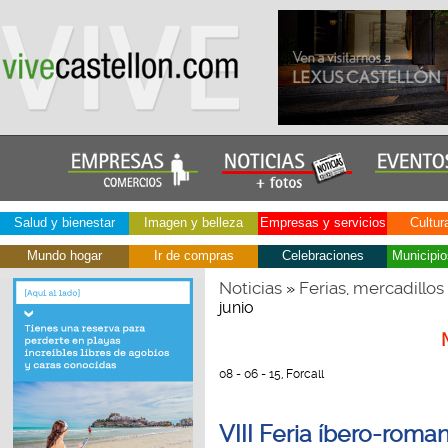
Salud y bienestar
Imagen y belleza
Empresas y servicios
Cultur
Mundo hogar
Ir de compras
Celebraciones
Municipio
Noticias
Ferias, mercadillos
»
junio
08 - 06 - 15, Forcall
VIII Feria íbero-roman