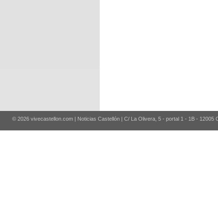
© 2026 vivecastellon.com | Noticias Castellón | C/ La Olivera, 5 - portal 1 - 1B - 12005 