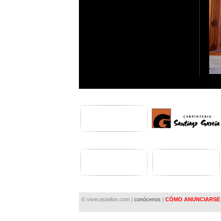
© vivecastellon.com |
conócenos
|
CÓMO ANUNCIARSE