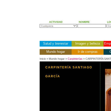
ACTIVIDAD
NOMBRE
LO
Salud y bienestar
Imagen y belleza
Empr
Mundo hogar
Ir de compras
C
Inicio
» Mundo hogar »
Carpinterías
» CARPINTERÍA SAN
CARPINTERÍA SANTIAGO
GARCÍA