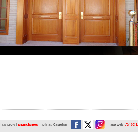
|
contacto
|
anunciantes
|
noticias Castellón
mapa web
|
AVISO 