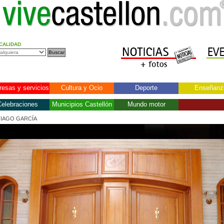
CALIDAD
esas y servicios
Cultura y Ocio
Deporte
Enseñanz
elebraciones
Municipios Castellón
Mundo motor
TIAGO GARCÍA