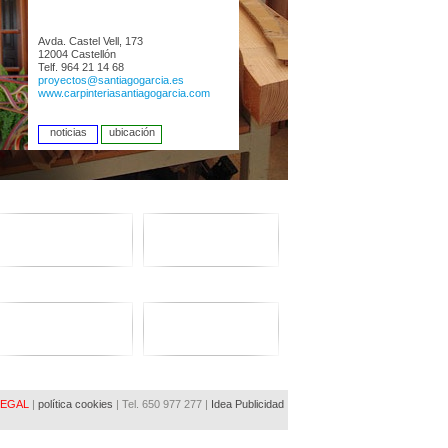
Avda. Castel Vell, 173
12004 Castellón
Telf. 964 21 14 68
proyectos@santiagogarcia.es
www.carpinteriasantiagogarcia.com
noticias
ubicación
LEGAL
|
política cookies
| Tel. 650 977 277 |
Idea Publicidad