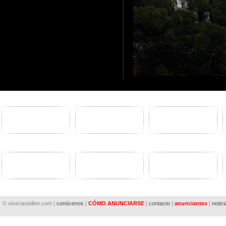
© vivecastellon.com |
conócenos
|
CÓMO ANUNCIARSE
|
contacto
|
anunciantes
|
notici