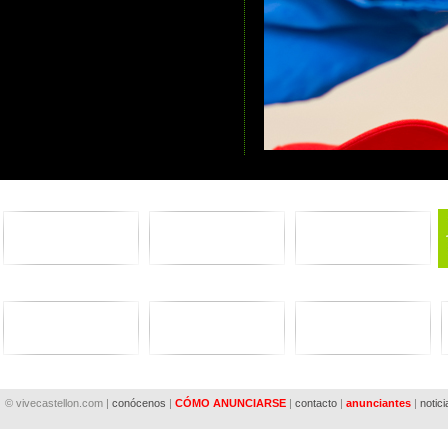
© vivecastellon.com |
conócenos
|
CÓMO ANUNCIARSE
|
contacto
|
anunciantes
|
notici