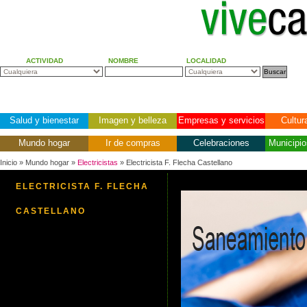
ACTIVIDAD
NOMBRE
LOCALIDAD
Salud y bienestar
Imagen y belleza
Empresas y servicios
Cultur
Mundo hogar
Ir de compras
Celebraciones
Municipio
Inicio
» Mundo hogar »
Electricistas
» Electricista F. Flecha Castellano
ELECTRICISTA F. FLECHA
CASTELLANO