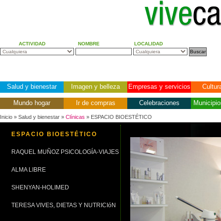
ACTIVIDAD
NOMBRE
LOCALIDAD
Salud y bienestar
Imagen y belleza
Empresas y servicios
Cultur
Mundo hogar
Ir de compras
Celebraciones
Municipio
Inicio
» Salud y bienestar »
Clínicas
» ESPACIO BIOESTÉTICO
ESPACIO BIOESTÉTICO
RAQUEL MUÑOZ PSICOLOGÍA-VIAJES
ALMA LIBRE
SHENYAN-HOLIMED
TERESA VIVES, DIETAS Y NUTRICIóN