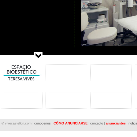
© vivecastellon.com |
conócenos
|
CÓMO ANUNCIARSE
|
contacto
|
anunciantes
|
notici