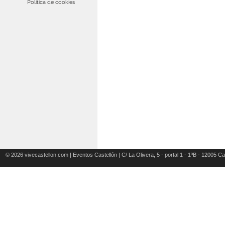
Política de cookies
© 2026 vivecastellon.com | Eventos Castellón | C/ La Olivera, 5 - portal 1 - 1ºB - 12005 Ca