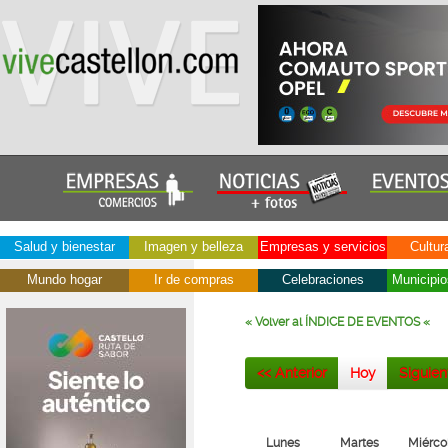
Salud y bienestar
Imagen y belleza
Empresas y servicios
Cultur
Mundo hogar
Ir de compras
Celebraciones
Municipio
« Volver al ÍNDICE DE EVENTOS «
<< Anterior
Hoy
Siguien
Lunes
Martes
Miérco