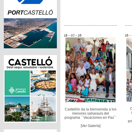
18 - 07 - 26
16 -
C
Castellón da la bienvenida a los
menores saharauis del
programa ´´Vacaciones en Paz´´
pr
[Ver Galería]