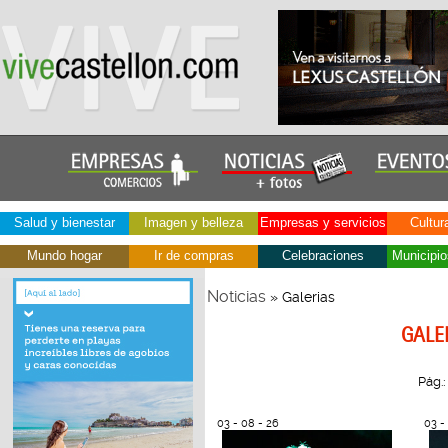
Salud y bienestar
Imagen y belleza
Empresas y servicios
Cultur
Mundo hogar
Ir de compras
Celebraciones
Municipio
Noticias
» Galerias
GALE
Pág.
03 - 08 - 26
03 -