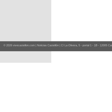
© 2026 vivecastellon.com | Noticias Castellón | C/ La Olivera, 5 - portal 1 - 1B - 12005 Ca