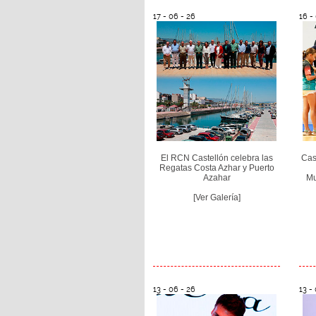
17 - 06 - 26
16 -
El RCN Castellón celebra las
Cas
Regatas Costa Azhar y Puerto
Azahar
Mu
[Ver Galería]
13 - 06 - 26
13 -