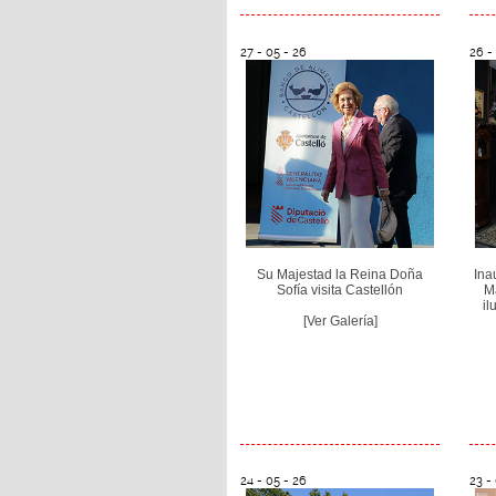
27 - 05 - 26
26 -
Su Majestad la Reina Doña
Ina
Sofía visita Castellón
Ma
il
[Ver Galería]
24 - 05 - 26
23 -