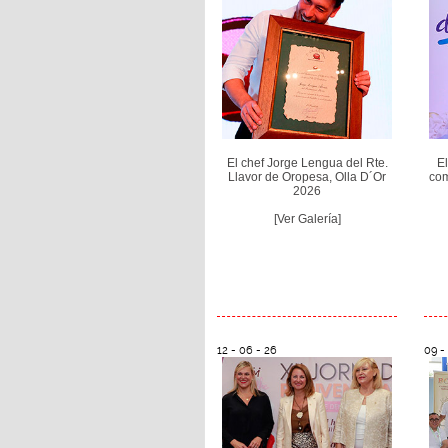
El chef Jorge Lengua del Rte.
E
Llavor de Oropesa, Olla D´Or
com
2026
[Ver Galería]
12 - 06 - 26
09 -