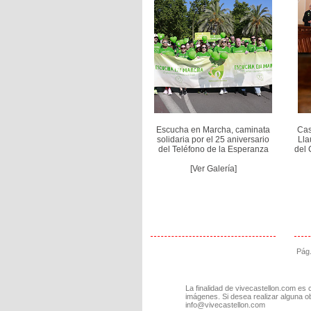
Escucha en Marcha, caminata
Cas
solidaria por el 25 aniversario
Lla
del Teléfono de la Esperanza
del 
[Ver Galería]
Pág
La finalidad de vivecastellon.com es 
imágenes. Si desea realizar alguna o
info@vivecastellon.com