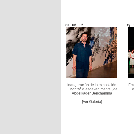
20 - 06 - 26
19 -
Inauguración de la exposición
Emo
´L'horitzó d´esdeveniments´, de
d
Abdelkader Benchamma
[Ver Galería]