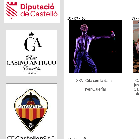
15 - 07 - 26
13 -
XXVI Cita con la danza
Ca
jus
[Ver Galería]
Cas
d
10 - 07 - 26
07 -