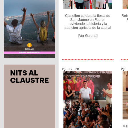
Castellón celebra la fiesta de
Rein
Sant Jaume en Fadrell
reviviendo la historia y la
tradición agrícola de la capital
[Ver Galería]
25 - 07 - 26
23 -
Mar