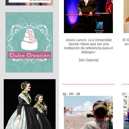
Jesús Lancis: «La Universitat
El 
Jaume I tiene que ser una
en 
institución de referencia para el
diálogo»
[Ver Galería]
29 - 06 - 26
27 -