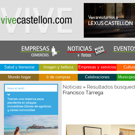
Salud y bienestar
Imagen y belleza
Empresas y servicios
Cultur
Mundo hogar
Ir de compras
Celebraciones
Municipio
Noticias
Resultados búsque
»
Francisco Tárrega