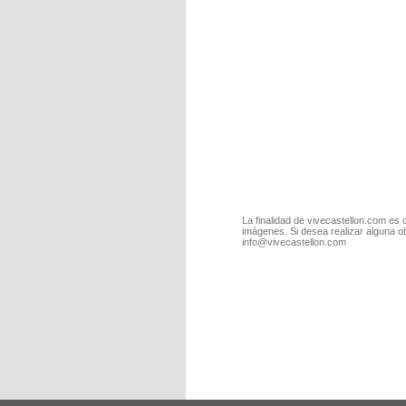
La finalidad de vivecastellon.com es 
imágenes. Si desea realizar alguna o
info@vivecastellon.com