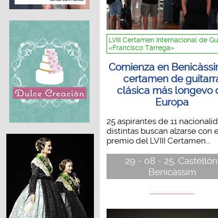
LVIII Certamen Internacional de Gu
«Francisco Tárrega»
Comienza en Benicàssi
certamen de guitarr
clásica más longevo 
Europa
25 aspirantes de 11 nacionali
distintas buscan alzarse con e
premio del LVIII Certamen...
29 - 08 - 25, Castellón
Benicàssim