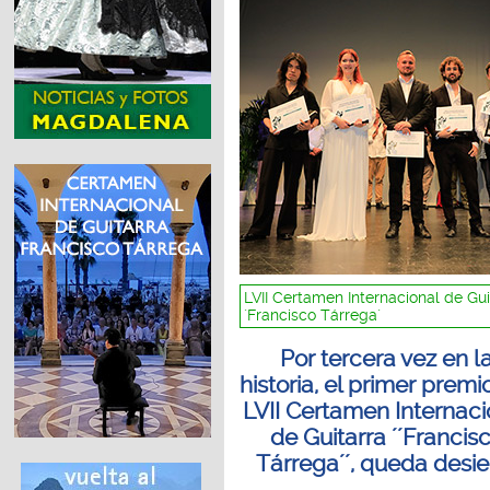
LVII Certamen Internacional de Gui
´Francisco Tárrega´
Por tercera vez en l
historia, el primer premi
LVII Certamen Internaci
de Guitarra ´´Francis
Tárrega´´, queda desie