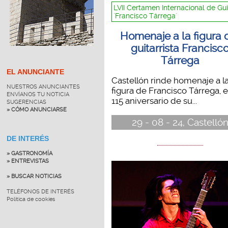
LVII Certamen Internacional de Gui
´Francisco Tárrega´
Homenaje a la figura 
guitarrista Francisc
Tárrega
EL ANUNCIANTE
Castellón rinde homenaje a l
NUESTROS ANUNCIANTES
figura de Francisco Tárrega, e
ENVÍANOS TU NOTICIA
115 aniversario de su...
SUGERENCIAS
» CÓMO ANUNCIARSE
29 - 08 - 24, Castelló
DE INTERÉS
» GASTRONOMÍA
» ENTREVISTAS
» BUSCAR NOTICIAS
TELÉFONOS DE INTERÉS
Política de cookies