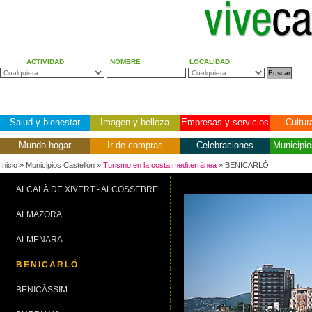
ACTIVIDAD
NOMBRE
LOCALIDAD
Salud y bienestar
Imagen y belleza
Empresas y servicios
Cultur
Mundo hogar
Ir de compras
Celebraciones
Municipio
Inicio
» Municipios Castellón »
Turismo en la costa mediterránea
» BENICARLÓ
ALCALÀ DE XIVERT - ALCOSSEBRE
ALMAZORA
ALMENARA
BENICARLÓ
BENICÀSSIM