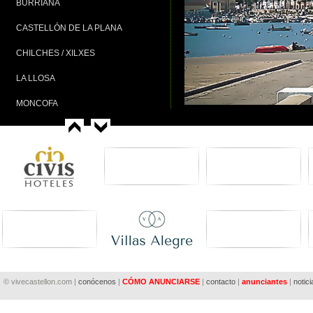
BURRIANA
CASTELLÓN DE LA PLANA
CHILCHES / XILXES
LA LLOSA
MONCOFA
NULES
OROPESA DEL MAR
PEÑÍSCOLA
TORREBLANCA
VINARÒS
© vivecastellon.com |
conócenos
|
CÓMO ANUNCIARSE
|
contacto
|
anunciantes
|
notici