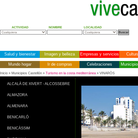
ACTIVIDAD
NOMBRE
LOCALIDAD
Salud y bienestar
Imagen y belleza
Empresas y servicios
Cultur
Mundo hogar
Ir de compras
Celebraciones
Municipio
Inicio
» Municipios Castellón »
Turismo en la costa mediterránea
» VINARÒS
ALCALÀ DE XIVERT - ALCOSSEBRE
ALMAZORA
ALMENARA
BENICARLÓ
BENICÀSSIM