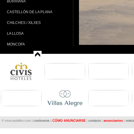
BURRIANA
CASTELLÓN DE LA PLANA
CHILCHES / XILXES
LA LLOSA
MONCOFA
NULES
OROPESA DEL MAR
PEÑÍSCOLA
TORREBLANCA
VINARÒS
© vivecastellon.com |
conócenos
|
CÓMO ANUNCIARSE
|
contacto
|
anunciantes
|
notici