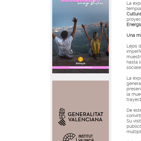
La exp
tempor
Cultura
proye
Energí
Una mi
Lejos d
imperf
muestr
hasta l
sociale
La expo
genera
presen
la mue
trayect
De est
convirt
Su vis
público
múltip