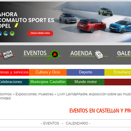
esas y servicios
Cultura y Ocio
Deporte
Enseñanz
elebraciones
Municipios Castellón
Mundo motor
róximos
»
Exposiciones, muestras
» Livin´LaVidaMadre, exposición sobre las múlt
ernidad
EVENTOS EN CASTELLóN Y PR
-
EVENTOS
-
CALENDARIO
-