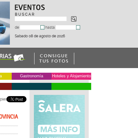
B U S C A R
de
hasta
Sabado 08 de agosto de 2026
a
Gastronomía
Hoteles y Alojamiento
iples caras
OVINCIA