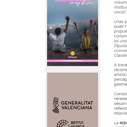
máxima
instit
social
”
Unas p
quien h
propue
compro
es una
Diputa
convert
Clausel
A trav
recorre
artísti
percepc
geomet
Consid
herede
desarr
reflexi
relació
La
exp