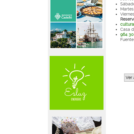
Sábado 
Martes 
Vierne
Reserv
cultur
Casa d
964 30
Fuente
Ver 