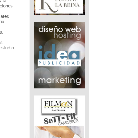
y la
rciones
iales
ia.
a,
os
estudio