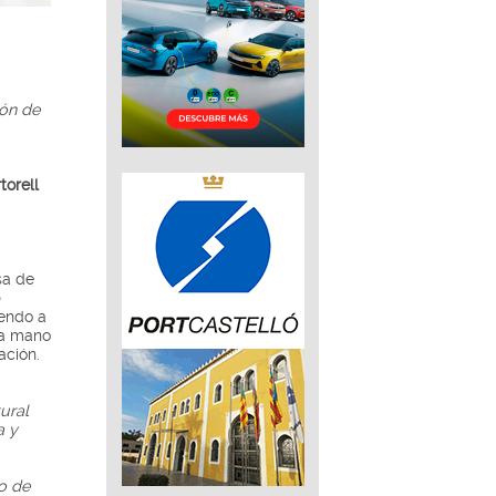
ión de
torell
sa de
iendo a
ra mano
ación.
ural
a y
o de