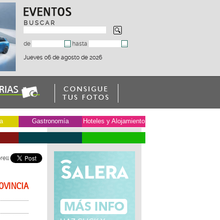
B U S C A R
de
hasta
Jueves 06 de agosto de 2026
a
Gastronomía
Hoteles y Alojamiento
rell
OVINCIA