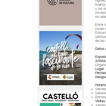
signifi
huerta
y las r
incorp
sin ab
Entre 
cicles 
Estruct
último
de las
Datos 
Exposi
Artista
Organi
Lugar
:
Fecha
Inaugu
Horari
Viernes
Sábado
Doming
Visita
Jueves 