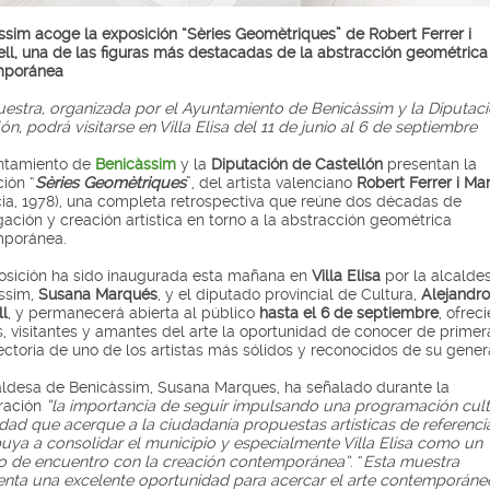
ssim acoge la exposición “Sèries Geomètriques” de Robert Ferrer i
ell, una de las figuras más destacadas de la abstracción geométrica
mporánea
uestra, organizada por el Ayuntamiento de Benicàssim y la Diputac
ón, podrá visitarse en Villa Elisa del 11 de junio al 6 de septiembre
ntamiento de
Benicàssim
y la
Diputación de Castellón
presentan la
ión “
Sèries Geomètriques
”, del artista valenciano
Robert Ferrer i Mar
cia, 1978), una completa retrospectiva que reúne dos décadas de
gación y creación artística en torno a la abstracción geométrica
poránea.
osición ha sido inaugurada esta mañana en
Villa Elisa
por la alcalde
ssim,
Susana Marqués
, y el diputado provincial de Cultura,
Alejandro
ll
, y permanecerá abierta al público
hasta el 6 de septiembre
, ofrec
s, visitantes y amantes del arte la oportunidad de conocer de prime
ectoria de uno de los artistas más sólidos y reconocidos de su gener
aldesa de Benicàssim, Susana Marques, ha señalado durante la
ración
“la importancia de seguir impulsando una programación cult
idad que acerque a la ciudadanía propuestas artísticas de referenci
buya a consolidar el municipio y especialmente Villa Elisa como un
o de encuentro con la creación contemporánea”
. “
Esta muestra
enta una excelente oportunidad para acercar el arte contemporáne