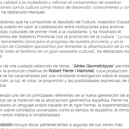
 calidad a la ciudadanía y reforzar el compromiso de nuestras
uciones con la cultura como motor de desarrollo, conocimiento y co
, ha destacado Marqués.
alabras que ha compartido el diputado de Cultura, Alejandro Clausel
a puesto en valor la colaboración entre instituciones para acercar
stas culturales de primer nivel a la ciudadanía, y ha mostrado el
miso del Gobierno Provincial con la promoción de la cultura. “
La cu
 herramienta clave para el progreso de nuestra provincia, y en la
ción de Castellón apostamos por fomentar la dinamización de la m
ir todo el territorio en un gran escenario cultural
”, ha destacado Al
l.
és de una cuidada selección de obras, “
Sèries Geomètriques
” permit
r la evolución creativa de
Robert Ferrer i Martorell
, cuya producción
ca se ha caracterizado por una constante investigación sobre el espac
ión, la luz, el color, la proporción y las posibilidades expresivas de 
ría.
erado uno de los principales referentes de la nueva generación de ar
ros de la tradición de la abstracción geométrica española, Ferrer ha
ollado un lenguaje propio basado en el rigor formal, la experimentaci
ón sobre conceptos universales como el tiempo, el equilibrio, el ritmo
n entre materia e inmaterialidad.
osición
incluye obras pertenecientes a algunas de sus series más