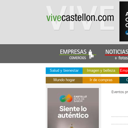
Salud y bienestar
Imagen y belleza
Empr
Mundo hogar
Ir de compras
C
Eventos p