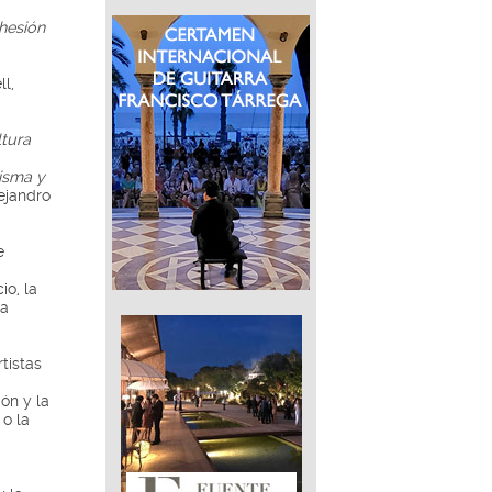
hesión
l,
ltura
isma y
ejandro
e
io, la
la
tistas
ón y la
 o la