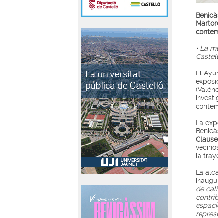
Benicà
Martor
conte
• La m
Castell
El Ayu
exposic
(Valèn
investi
contem
La exp
Benicà
Clause
vecino
la tray
La alc
inaugu
de cal
contri
espaci
repres