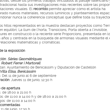
cativas, desde los primeros trabajos vinculados al paisaje valenciano 
 tradicional hasta sus investigaciones más recientes sobre las propo
elaciones visuales. El
recorrido
permite apreciar cómo el artista ha
orado nuevos materiales, recursos lumínicos y planteamientos espac
andonar nunca la coherencia conceptual que define toda su trayector
los hitos representados en la muestra destacan proyectos como Terr
en equilibri, La llum de l’horta, Transicions, Porta oberta a l’invisible,
ures en construcció o la reciente serie Proporcions, presentada en l
s años y centrada en la búsqueda de armonías visuales mediante el 
 relaciones matemáticas y cromáticas.
de la exposición
ción
:
Sèries Geomètriques
:
Robert Ferrer i Martorell
zan: Ayuntamiento de Benicàssim y Diputación de Castellón
Villa Elisa, Benicàssim
s
: Del 11 de junio al 6 de septiembre
ración
: Jueves 11 de junio, 12:30 h
o de apertura
: de 18:00 a 21:00 h
s: de 11:00 a 14:00 h y de 18:00 a 21:00 h
os: de 11:00 a 14:00 h
s comentadas
11 de junio, 12:30 h