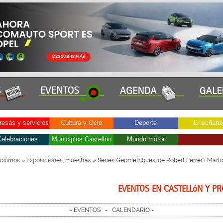
esas y servicios
Cultura y Ocio
Deporte
Enseñanz
elebraciones
Municipios Castellón
Mundo motor
róximos
»
Exposiciones, muestras
» Sèries Geomètriques, de Robert Ferrer i Marto
EVENTOS EN CASTELLóN Y PR
-
EVENTOS
-
CALENDARIO
-