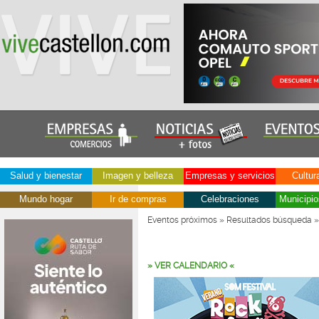
Salud y bienestar
Imagen y belleza
Empresas y servicios
Cultur
Mundo hogar
Ir de compras
Celebraciones
Municipio
Eventos próximos
»
Resultados búsqueda
»
» VER CALENDARIO «