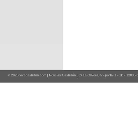
© 2026 vivecastellon.com | Noticias Castellón | C/ La Olivera, 5 - portal 1 - 1B - 12005 