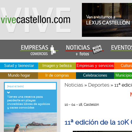
Salud y bienestar
Imagen y belleza
Empresas y servicios
Cultur
Mundo hogar
Ir de compras
Celebraciones
Municipio
Noticias
Deportes
»
» 11ª edic
10 - 04 - 18, Castellón
11ª edición de la 10