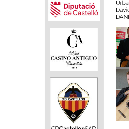
Urba
Davi
DANI