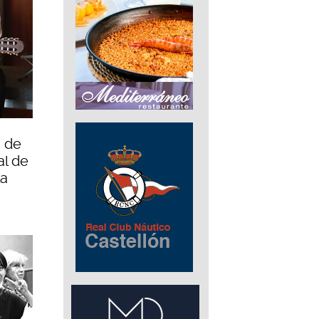
a de
al de
la