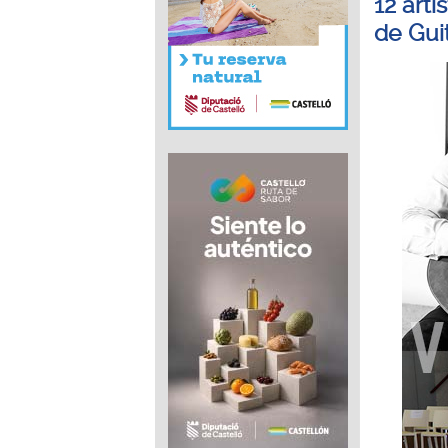
12 art
de Gui