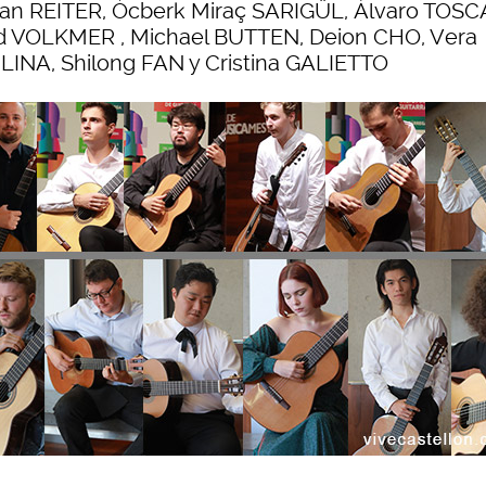
an REITER, Ócberk Miraç SARIGÜL, Álvaro TOS
d VOLKMER , Michael BUTTEN, Deion CHO, Vera
LINA, Shilong FAN y Cristina GALIETTO