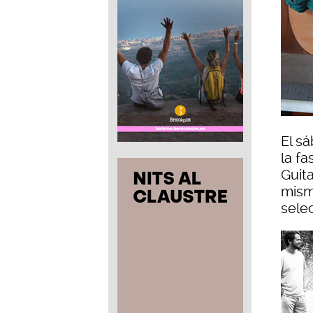
El s
la f
Guita
mism
sele