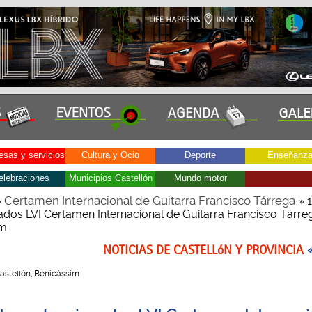
sas y servicios
Cultura y Ocio
Deporte
Enseñanz
elebraciones
Municipios Castellón
Mundo motor
Certamen Internacional de Guitarra Francisco Tárrega
»
» 1
ados LVI Certamen Internacional de Guitarra Francisco Tárre
im
NOTICIAS DE CASTELLóN Y PROVINCIA
 Castellón, Benicássim