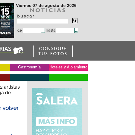
Viernes 07 de agosto de 2026
b u s c a r
de
hasta
a
Gastronomía
Hoteles y Alojamiento
2 artistas
ga de
« volver