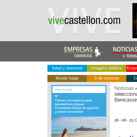
Salud y bienestar
Imagen y belleza
Empre
Mundo hogar
Ir de compras
C
Noticias
seleccion
Benicàss
28 - 08 - 23,