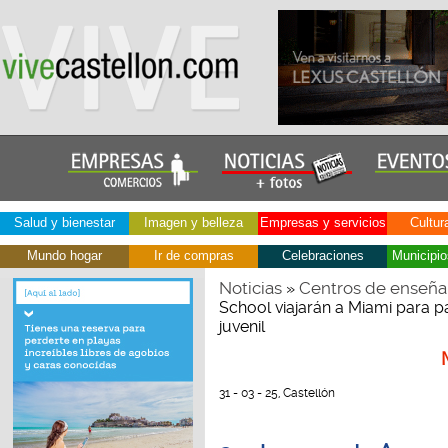
Salud y bienestar
Imagen y belleza
Empresas y servicios
Cultur
Mundo hogar
Ir de compras
Celebraciones
Municipio
Noticias
Centros de enseña
»
School viajarán a Miami para pa
juvenil
31 - 03 - 25, Castellón