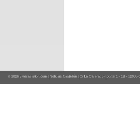
© 2026 vivecastellon.com | Noticias Castellón | C/ La Olivera, 5 - portal 1 - 1B - 12005 