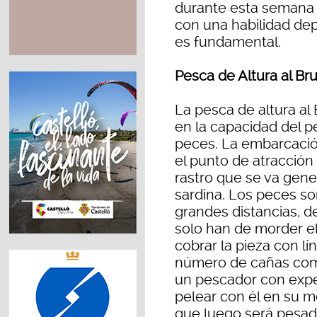
durante esta semana 
con una habilidad dep
es fundamental.
Pesca de Altura al B
La pesca de altura a
en la capacidad del p
peces. La embarcació
el punto de atracción 
rastro que se va gen
sardina. Los peces so
grandes distancias, d
solo han de morder el
cobrar la pieza con lí
número de cañas como 
un pescador con exper
pelear con él en su m
que luego será pesada