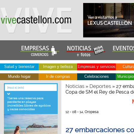
Salud y bienestar
Imagen y belleza
Empresas y servicios
Cultur
Mundo hogar
Ir de compras
Celebraciones
Municipio
Noticias
Deportes
»
» 27 emba
Copa de SM el Rey de Pesca d
12 - 08 - 14, Oropesa
27 embarcaciones co