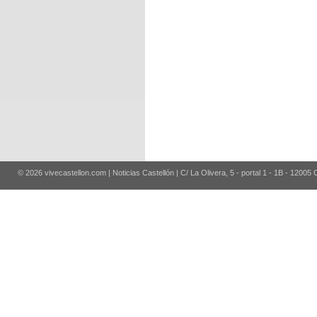
© 2026 vivecastellon.com | Noticias Castellón | C/ La Olivera, 5 - portal 1 - 1B - 12005 