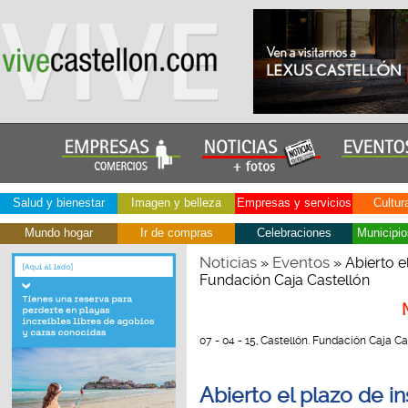
Salud y bienestar
Imagen y belleza
Empresas y servicios
Cultur
Mundo hogar
Ir de compras
Celebraciones
Municipio
Noticias
Eventos
»
» Abierto el
Fundación Caja Castellón
07 - 04 - 15, Castellón. Fundación Caja Ca
Abierto el plazo de in