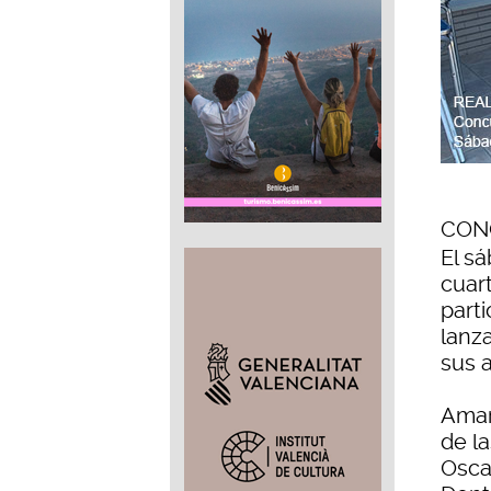
CON
El s
cuar
part
lanza
sus 
Amar
de l
Osca