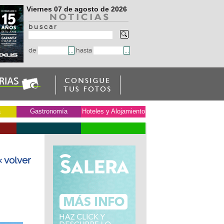
Viernes 07 de agosto de 2026
b u s c a r
de
hasta
a
Gastronomía
Hoteles y Alojamiento
« volver