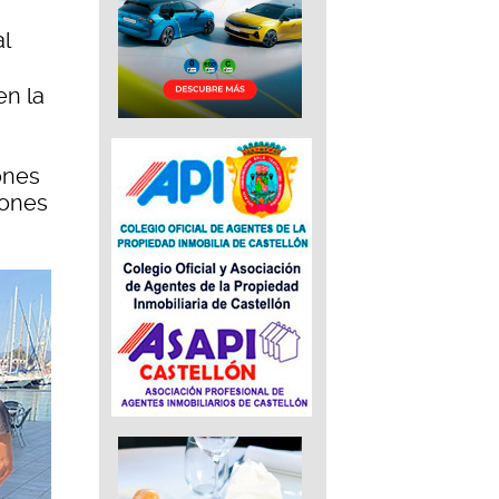
l
en la
ones
eones