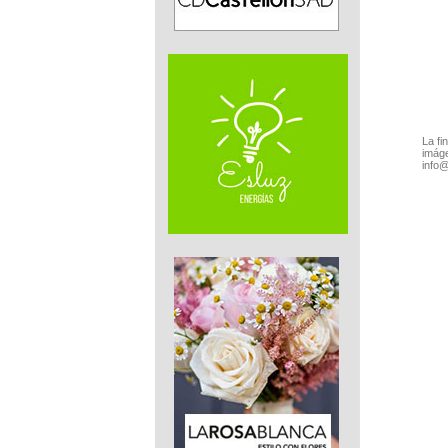
La fi
imáge
info