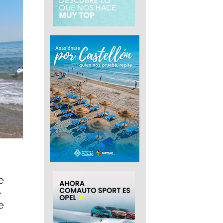
e
e
e