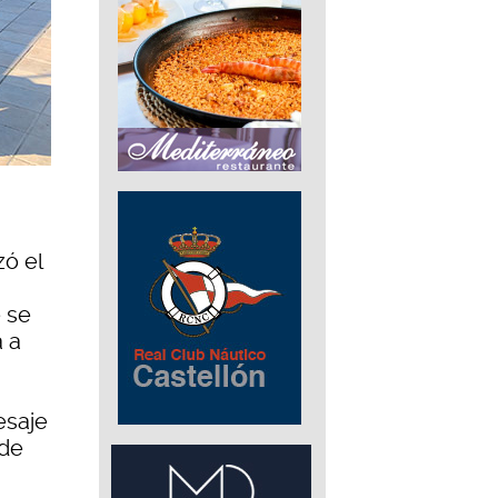
ó el
 se
a a
esaje
 de