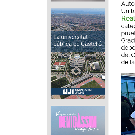
Auto
Un to
Real
cate
prue
Grac
depo
del 
de l