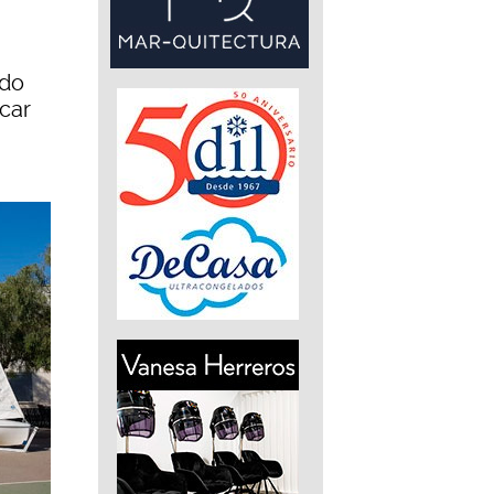
ndo
car