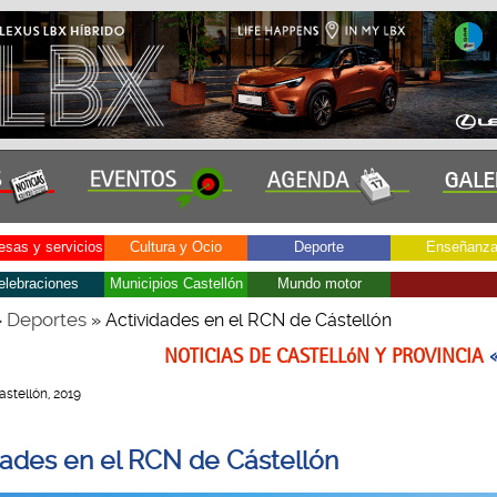
sas y servicios
Cultura y Ocio
Deporte
Enseñanz
elebraciones
Municipios Castellón
Mundo motor
Deportes
»
» Actividades en el RCN de Cástellón
NOTICIAS DE CASTELLóN Y PROVINCIA
Castellón, 2019
dades en el RCN de Cástellón