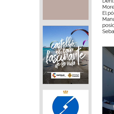
Dent
More
El pó
Manu
posi
Seba