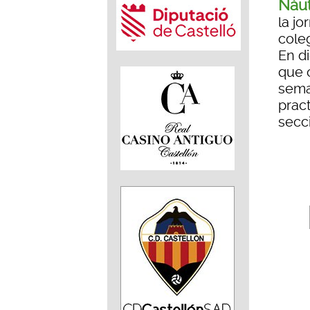
Náut
la j
coleg
En d
que 
sema
prac
secci