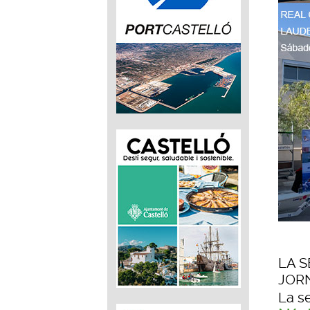
LA S
JORN
La se