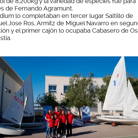
ol de 8,200kg y la variedad de especies fue para
s de Fernando Agramunt.
dium lo completaban en tercer lugar Saltillo de
el Jose Ros, Armitz de Miguel Navarro en segu
ción y el primer cajón lo ocupaba Cabasero de Os
stia.