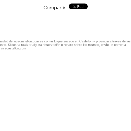
Compartir :
nalidad de vivecastellon.com es contar lo que sucede en Castellón y provincia a través de las
nes. Si desea realizar alguna observación o reparo sobre las mismas, envíe un correo a
@vivecastellon.com