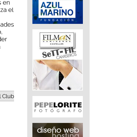
s en
za el
dades
,
der
a
l Club