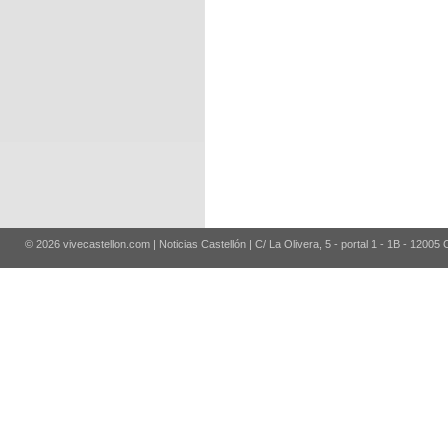
© 2026 vivecastellon.com | Noticias Castellón | C/ La Olivera, 5 - portal 1 - 1B - 12005 