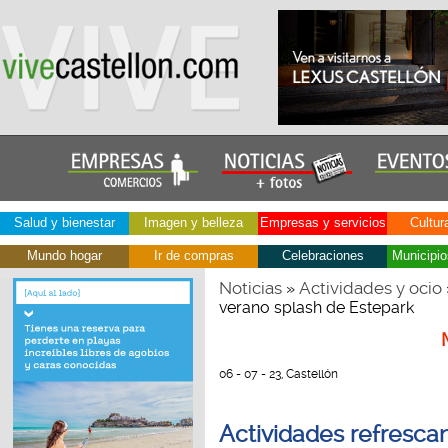
Salud y bienestar
Imagen y belleza
Empresas y servicios
Cultur
Mundo hogar
Ir de compras
Celebraciones
Municipio
Noticias
Actividades y ocio
»
verano splash de Estepark
06 - 07 - 23, Castellón
Actividades refrescant