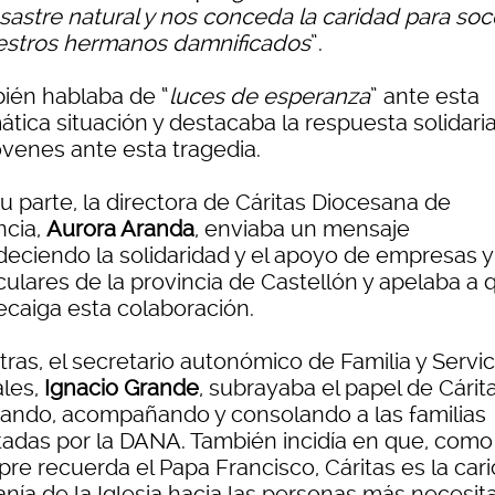
esastre natural y nos conceda la caridad para soc
estros hermanos damnificados
”.
ién hablaba de “
luces de esperanza
” ante esta
ática situación y destacaba la respuesta solidari
óvenes ante esta tragedia.
u parte, la directora de Cáritas Diocesana de
ncia,
Aurora Aranda
, enviaba un mensaje
deciendo la solidaridad y el apoyo de empresas y
culares de la provincia de Castellón y apelaba a 
ecaiga esta colaboración.
ras, el secretario autonómico de Familia y Servic
les,
Ignacio Grande
, subrayaba el papel de Cárit
ando, acompañando y consolando a las familias
tadas por la DANA. También incidía en que, como
re recuerda el Papa Francisco, Cáritas es la cari
anía de la Iglesia hacia las personas más necesit