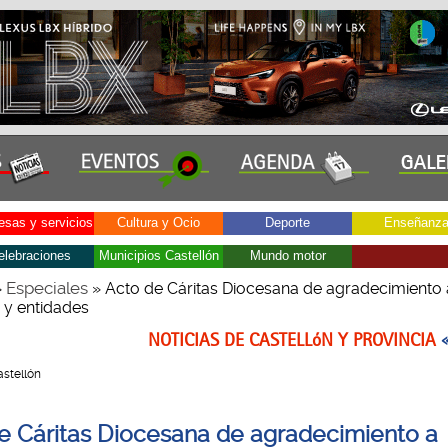
sas y servicios
Cultura y Ocio
Deporte
Enseñanz
elebraciones
Municipios Castellón
Mundo motor
Especiales
»
» Acto de Cáritas Diocesana de agradecimiento 
y entidades
NOTICIAS DE CASTELLóN Y PROVINCIA
Castellón
e Cáritas Diocesana de agradecimiento a