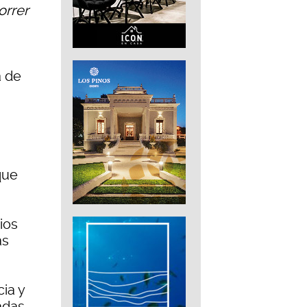
orrer
a de
que
ios
as
cia y
adas