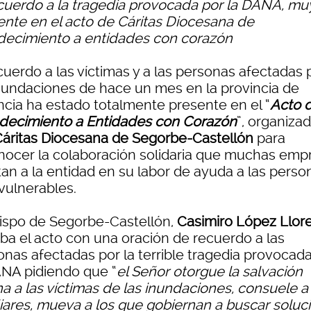
ecuerdo a la tragedia provocada por la DANA, mu
ente en el acto de Cáritas Diocesana de
decimiento a entidades con corazón
cuerdo a las víctimas y a las personas afectadas 
inundaciones de hace un mes en la provincia de
ncia ha estado totalmente presente en el “
Acto 
decimiento a Entidades con Corazón
”, organiza
áritas Diocesana de Segorbe-Castellón
para
nocer la colaboración solidaria que muchas emp
tan a la entidad en su labor de ayuda a las perso
vulnerables.
bispo de Segorbe-Castellón,
Casimiro López Llor
aba el acto con una oración de recuerdo a las
onas afectadas por la terrible tragedia provocad
ANA pidiendo que “
el Señor otorgue la salvación
na a las víctimas de las inundaciones, consuele a
liares, mueva a los que gobiernan a buscar soluc