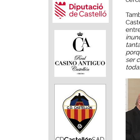
Tamb
Cast
entre
inun
tant
porq
ser 
toda