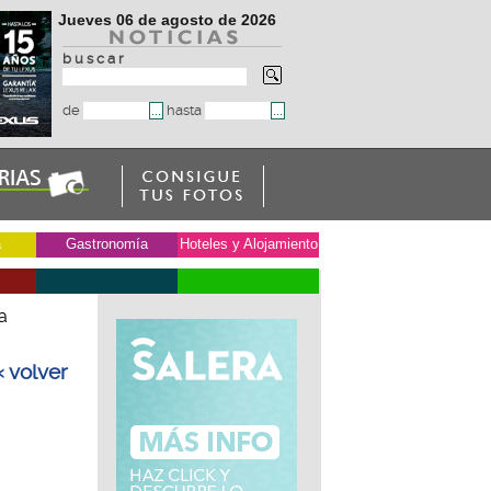
Jueves 06 de agosto de 2026
b u s c a r
de
hasta
a
Gastronomía
Hoteles y Alojamiento
a
« volver