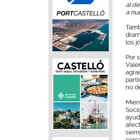
al d
a nu
Tamb
dram
los j
Por s
Vale
agra
parti
no d
Mient
Socia
ayud
afec
siemp
cerc