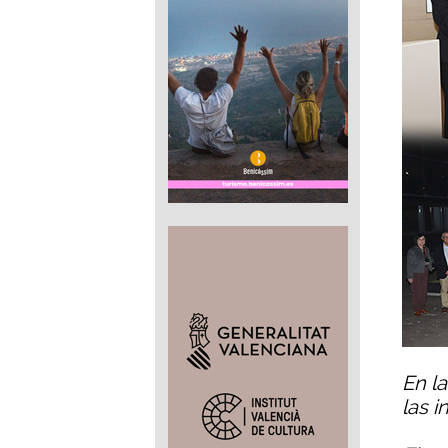
En l
las 