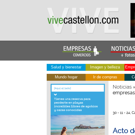
Salud y bienestar
Imagen y belleza
Empre
Mundo hogar
Ir de compras
C
Noticias
empresas 
30 - 11 - 24, 
Acto d