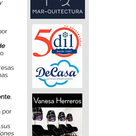
y
por
de
do
resas
nas
ente
,
a por
 sus
iones