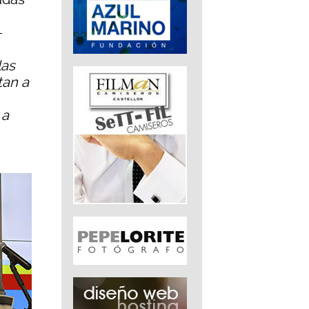
-
las
tan a
 a