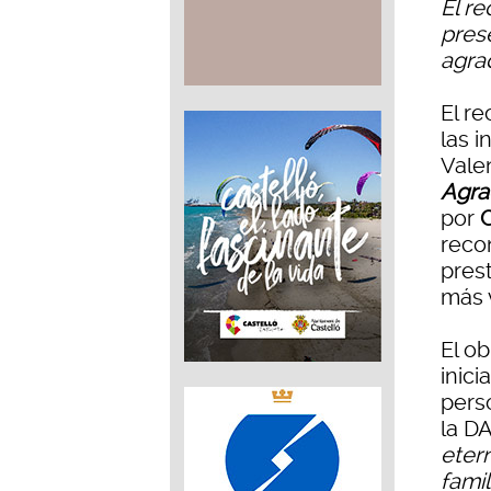
El r
pres
agra
El re
las 
Vale
Agra
por
C
reco
pres
más 
El o
inici
pers
la D
eter
fami