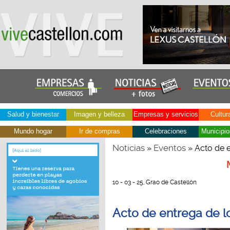
Salud y bienestar
Imagen y belleza
Empresas y servicios
Cultur
Mundo hogar
Ir de compras
Celebraciones
Municipio
Noticias
Eventos
»
» Acto de e
10 - 03 - 25, Grao de Castellón
Acto de entrega de l