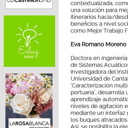
contextualizada, como
una solución para mej
itinerarios hacia/des
beneficios a nivel s
como Mejor Trabajo F
Eva Romano Moreno | 
Doctora en Ingeniería
de Sistemas Acuáticos
investigadora del Inst
Universidad de Cantabr
‘Caracterización mult
portuaria’, desarroll
aprendizaje automátic
niveles de agitación 
mediante un interfaz g
los buques atracados 
Así, se posibilita la 