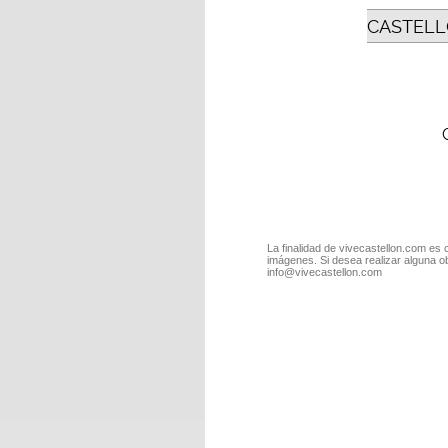
CASTELL
La finalidad de vivecastellon.com es 
imágenes. Si desea realizar alguna o
info@vivecastellon.com