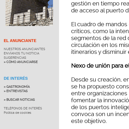
gestión en tiempo real 
de acceso al puerto 
El cuadro de mandos d
críticos, como la inte
segmentos de la red d
EL ANUNCIANTE
circulación en los mis
NUESTROS ANUNCIANTES
itinerarios y disminu
ENVÍANOS TU NOTICIA
SUGERENCIAS
» CÓMO ANUNCIARSE
Nexo de unión para el
Desde su creación, en
DE INTERÉS
se ha propuesto cons
» GASTRONOMÍA
» ENTREVISTAS
entre organizaciones 
fomentar la innovació
» BUSCAR NOTICIAS
de los puertos inteli
TELÉFONOS DE INTERÉS
convoca son un incen
Política de cookies
este objetivo.