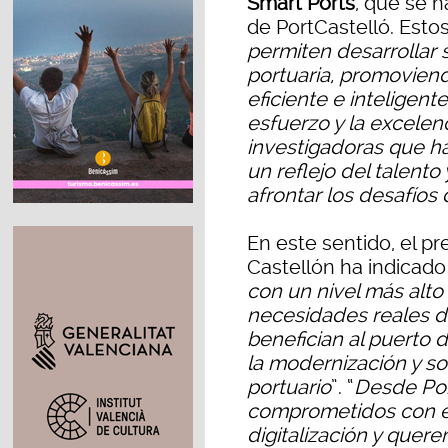
Smart Ports
, que se h
de PortCastelló. Esto
permiten desarrollar s
portuaria, promovien
eficiente e inteligen
esfuerzo y la excelen
investigadoras que ha
un reflejo del talento
afrontar los desafíos 
En este sentido, el pr
Castellón ha indicado
con un nivel más alto 
necesidades reales del
benefician al puerto 
la modernización y so
portuario
”. “
Desde Por
comprometidos con el
digitalización y quer