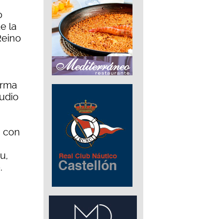
o
e la
Reino
orma
tudio
s con
u,
.