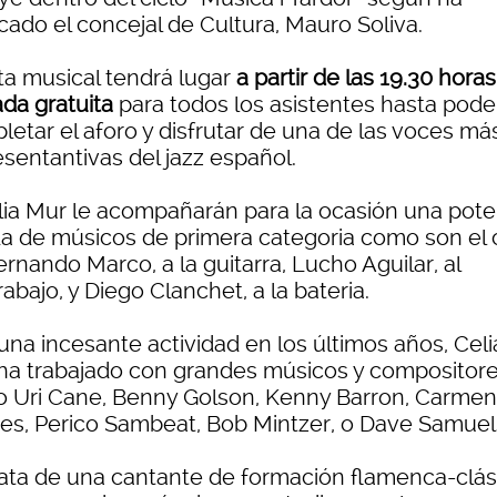
cado el concejal de Cultura, Mauro Soliva.
ta musical tendrá lugar
a partir de las 19.30 hora
ada gratuita
para todos los asistentes hasta pode
letar el aforo y disfrutar de una de las voces má
esentantivas del jazz español.
lia Mur le acompañarán para la ocasión una pot
a de músicos de primera categoria como son el 
rnando Marco, a la guitarra, Lucho Aguilar, al
abajo, y Diego Clanchet, a la bateria.
una incesante actividad en los últimos años, Celi
ha trabajado con grandes músicos y compositore
 Uri Cane, Benny Golson, Kenny Barron, Carmen
res, Perico Sambeat, Bob Mintzer, o Dave Samuel
rata de una cantante de formación flamenca-clás