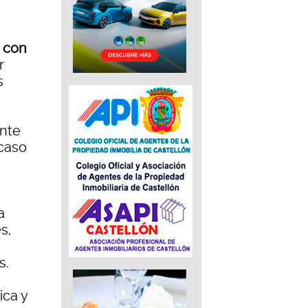
s con
r
s
ente
caso
a
s,
s.
ica y