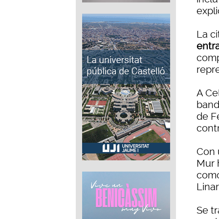
expli
La ci
entr
comp
repr
A Ce
band
de Fe
contr
Con 
Mur 
como
Lina
Se t