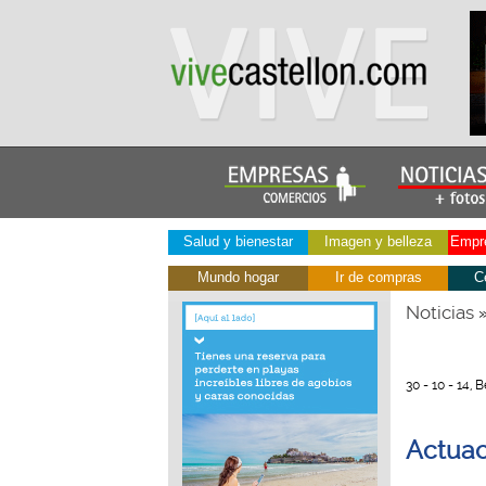
Salud y bienestar
Imagen y belleza
Empre
Mundo hogar
Ir de compras
C
Noticias
30 - 10 - 14,
Actuac