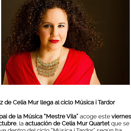
zz de Celia Mur llega al ciclo Música i Tardor
pai de la Música “Mestre Vila”
acoge este
viernes
ctubre
, la
actuación de Celia Mur Quartet
que se
ye dentro del ciclo “Música i Tardor” según ha