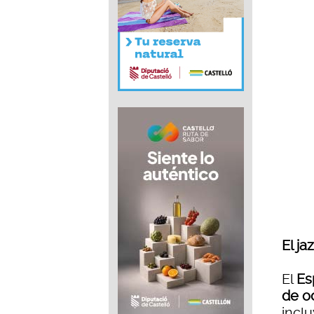
El ja
El
Es
de o
inclu