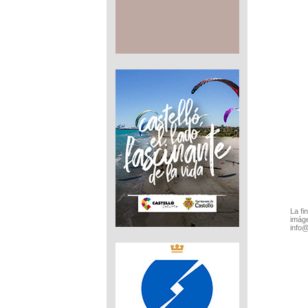
La fi
imáge
info