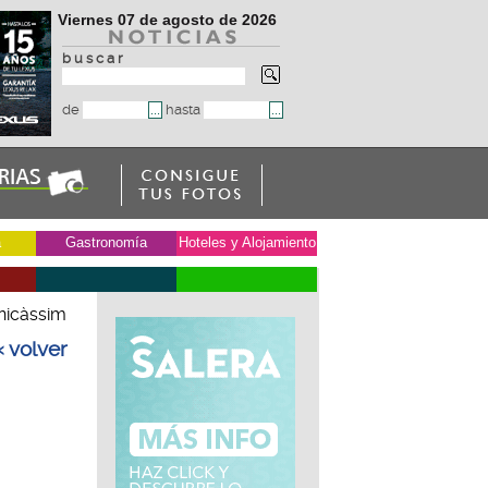
Viernes 07 de agosto de 2026
b u s c a r
de
hasta
a
Gastronomía
Hoteles y Alojamiento
nicàssim
« volver