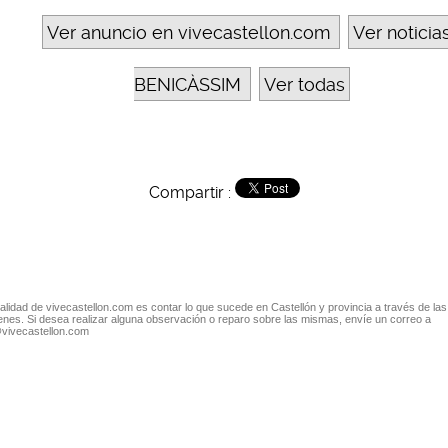
Ver anuncio en vivecastellon.com
Ver noticia
BENICÀSSIM
Ver todas
Compartir :
nalidad de vivecastellon.com es contar lo que sucede en Castellón y provincia a través de las
nes. Si desea realizar alguna observación o reparo sobre las mismas, envíe un correo a
@vivecastellon.com