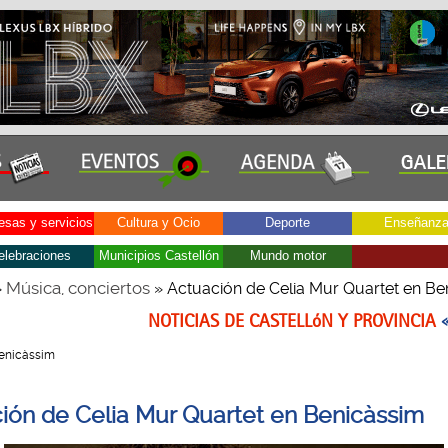
sas y servicios
Cultura y Ocio
Deporte
Enseñanz
elebraciones
Municipios Castellón
Mundo motor
Música, conciertos
»
» Actuación de Celia Mur Quartet en Be
NOTICIAS DE CASTELLóN Y PROVINCIA
 Benicàssim
ión de Celia Mur Quartet en Benicàssim