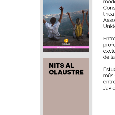
mode
Cons
líric
Asso
Unid
Entr
prof
exclu
de l
Estu
músi
entre
Javie