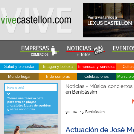
Salud y bienestar
Imagen y belleza
Empresas y servicios
Cultur
Mundo hogar
Ir de compras
Celebraciones
Municipio
Noticias
Música, conciertos
»
en Benicàssim
30 - 04 - 15, Benicàssim
Actuación de José M