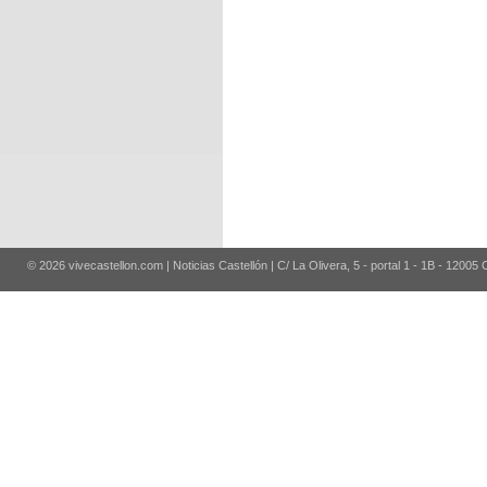
© 2026 vivecastellon.com | Noticias Castellón | C/ La Olivera, 5 - portal 1 - 1B - 12005 