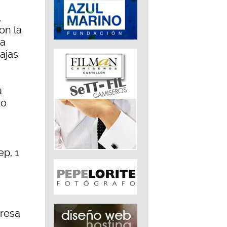
,
on la
da
tajas
u
do
p, 1
presa