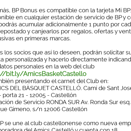
ás, BP Bonus es compatible con la tarjeta Mi BP
nible en cualquier estación de servicio de BP y c
podrás acumular adicionalmente 1 punto por ca
 repostado y canjearlos por regalos, ofertas y ven
usivas en primeras marcas.
 los socios que así lo deseen, podrán solicitar s
eta personalizada y hacerlo directamente indican
datos personales en la web del club
://bit.ly/AmicsBasketCastello
mbién presentando el carnet del Club en:
ICS DEL BÀSQUET CASTELLÓ. Camí de Sant Jose
- porta 21 - 12005 - Castellón
tación de Servicio RONDA SUR Av. Ronda Sur esq.
que Gimeno, s/n 12006 Castellón
BP se une al club castellonense como nueva em
boradora del Amics Castelló y cuenta con 18