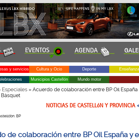
sas y servicios
Cultura y Ocio
Deporte
Enseñanz
elebraciones
Municipios Castellón
Mundo motor
Especiales
»
» Acuerdo de colaboración entre BP Oil España 
 Bàsquet
NOTICIAS DE CASTELLóN Y PROVINCIA
Castellóbn. BP
o de colaboración entre BP Oil España y e