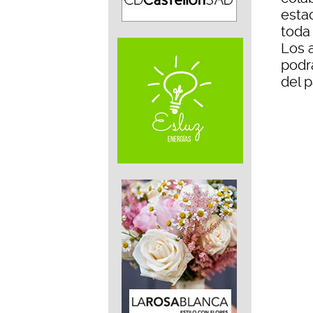
esta
toda
Los 
podr
del p