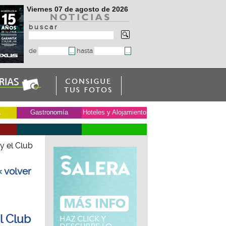
Viernes 07 de agosto de 2026
b u s c a r
de
hasta
a
Gastronomía
Hoteles y Alojamiento
y el Club
« volver
l Club