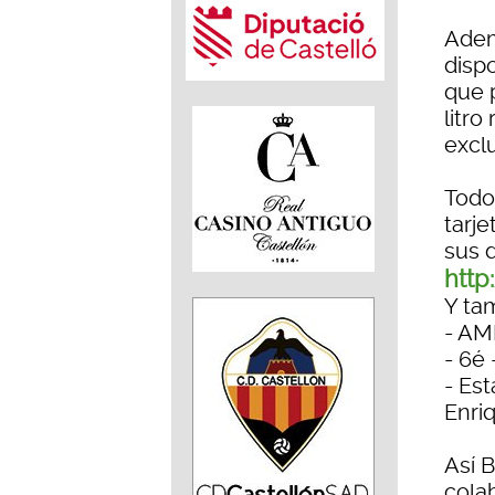
Adem
dispo
que 
litro
excl
Todos
tarj
sus 
http
Y ta
- AM
- 6é 
- Es
Enri
Así 
cola