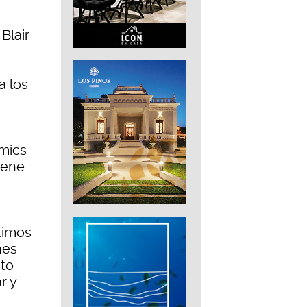
Blair
a los
Amics
iene
timos
nes
nto
r y