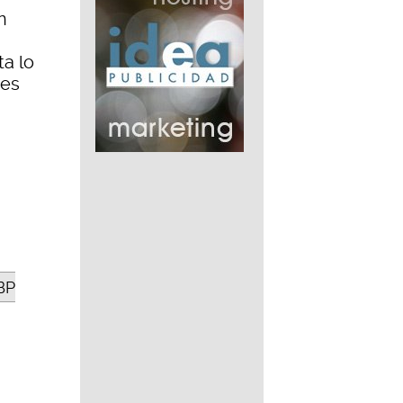
n
a lo
tes
BP