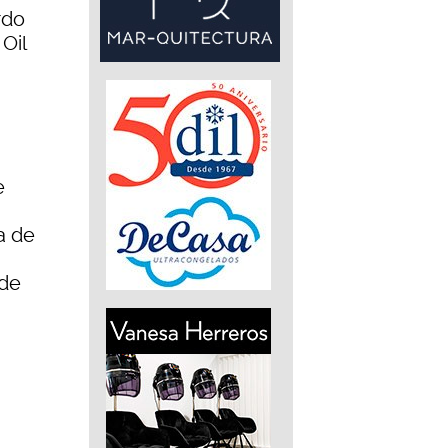
rdo
Oil
e
a de
 de