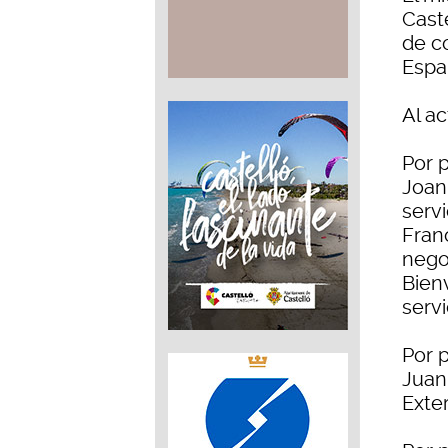
Caste
de c
Espa
Al ac
Por p
Joan
servi
Fran
nego
Bien
serv
Por p
Juan
Exte