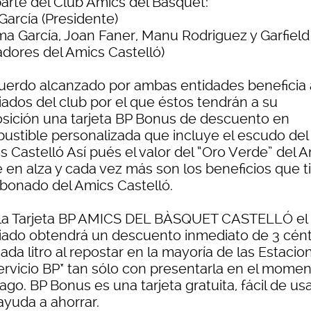
parte del Club Amics del Bàsquet:
García (Presidente)
a García, Joan Faner, Manu Rodriguez y Garfield 
adores del Amics Castelló)
cuerdo alcanzado por ambas entidades beneficia 
iados del club por el que éstos tendrán a su
osición una tarjeta BP Bonus de descuento en
ustible personalizada que incluye el escudo del
 Castelló Así pués el valor del “Oro Verde” del 
e en alza y cada vez más son los beneficios que t
abonado del Amics Castelló.
la Tarjeta BP AMICS DEL BÀSQUET CASTELLÓ el
iado obtendrá un descuento inmediato de 3 cén
ada litro al repostar en la mayoría de las Estacio
ervicio BP* tan sólo con presentarla en el mome
ago. BP Bonus es una tarjeta gratuita, fácil de usa
ayuda a ahorrar.