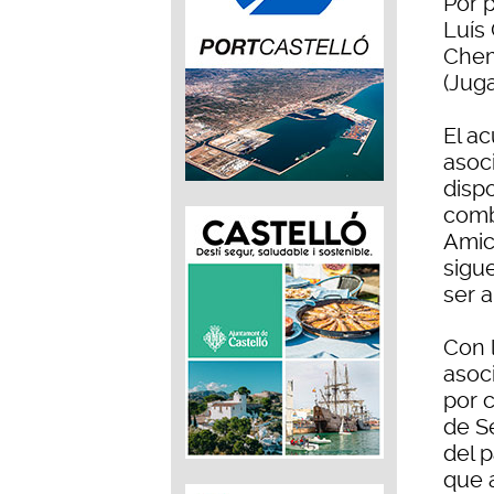
Por 
Luís 
Chem
(Jug
El a
asoc
disp
comb
Amics
sigu
ser 
Con 
asoc
por c
de S
del p
que 