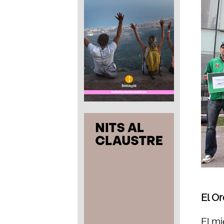
El Or
El mi