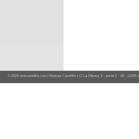
© 2026 vivecastellon.com | Noticias Castellón | C/ La Olivera, 5 - portal 1 - 1B - 12005 