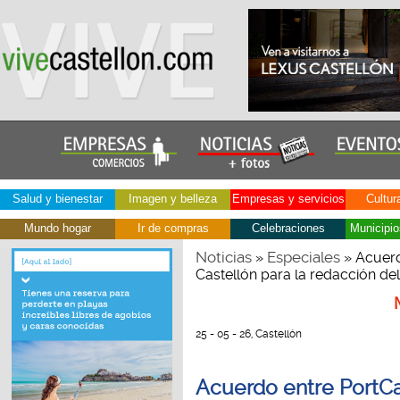
Salud y bienestar
Imagen y belleza
Empresas y servicios
Cultur
Mundo hogar
Ir de compras
Celebraciones
Municipio
Noticias
Especiales
»
» Acuerd
Castellón para la redacción de
25 - 05 - 26, Castellón
Acuerdo entre PortCa