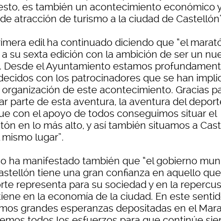
esto, es también un acontecimiento económico 
de atracción de turismo a la ciudad de Castellón”
rimera edil ha continuado diciendo que “el marat
a a su sexta edición con la ambición de ser un nu
o. Desde el Ayuntamiento estamos profundamen
decidos con los patrocinadores que se han impl
a organización de este acontecimiento. Gracias p
ar parte de esta aventura, la aventura del deport
ue con el apoyo de todos conseguimos situar el
tón en lo más alto, y así también situamos a Cast
l mismo lugar”.
o ha manifestado también que “el gobierno muni
astellón tiene una gran confianza en aquello que
rte representa para su sociedad y en la repercu
tiene en la economía de la ciudad. En este sentid
mos grandes esperanzas depositadas en el Mar
remos todos los esfuerzos para que continúe si