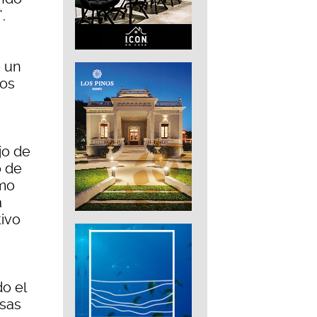
.
e un
nos
jo de
o de
ómo
a
tivo
o el
esas