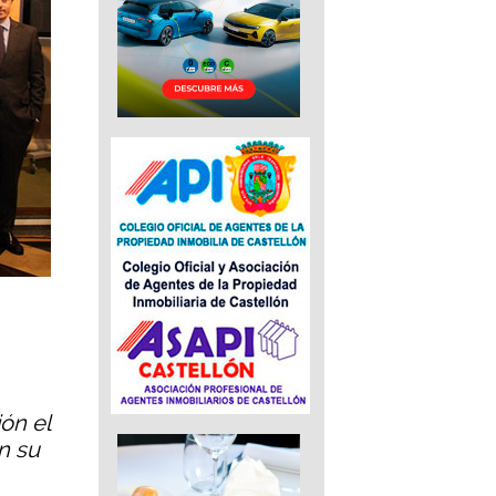
ón el
n su