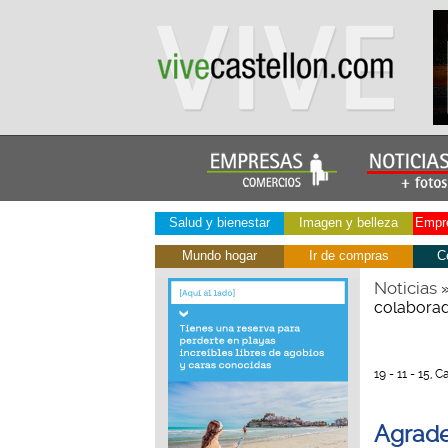
Salud y bienestar
Imagen y belleza
Empre
Mundo hogar
Ir de compras
C
Noticias
colaborad
19 - 11 - 15, C
Agrade