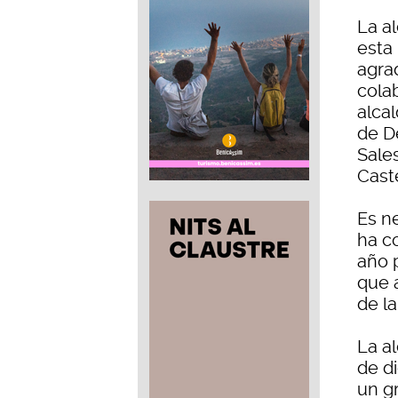
La a
esta
agra
cola
alca
de De
Sale
Caste
Es n
ha c
año 
que 
de la
La a
de d
un g