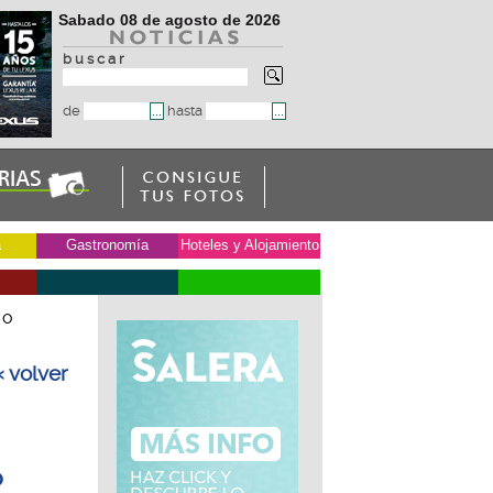
Sabado 08 de agosto de 2026
b u s c a r
de
hasta
a
Gastronomía
Hoteles y Alojamiento
 o
« volver
o