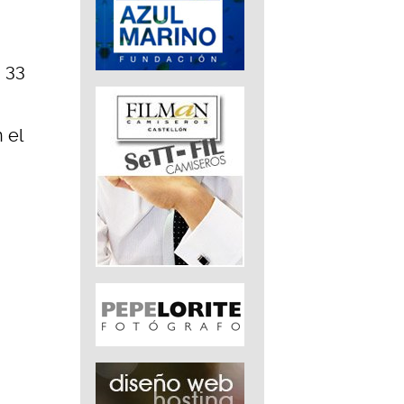
a
.
 33
 el