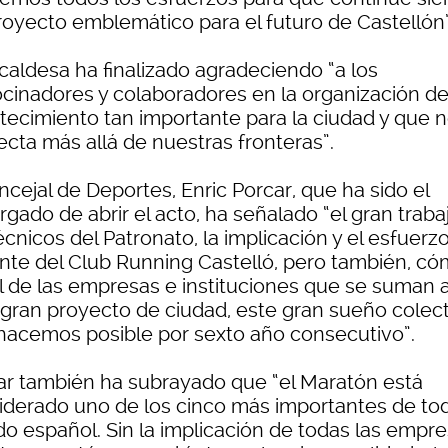
royecto emblemático para el futuro de Castellón”
lcaldesa ha finalizado agradeciendo “a los
ocinadores y colaboradores en la organización d
tecimiento tan importante para la ciudad y que 
ecta más allá de nuestras fronteras”.
ncejal de Deportes, Enric Porcar, que ha sido el
gado de abrir el acto, ha señalado “el gran traba
écnicos del Patronato, la implicación y el esfuerz
ente del Club Running Castelló, pero también, c
el de las empresas e instituciones que se suman 
 gran proyecto de ciudad, este gran sueño colec
hacemos posible por sexto año consecutivo”.
ar también ha subrayado que “el Maratón está
iderado uno de los cinco más importantes de tod
do español. Sin la implicación de todas las empr