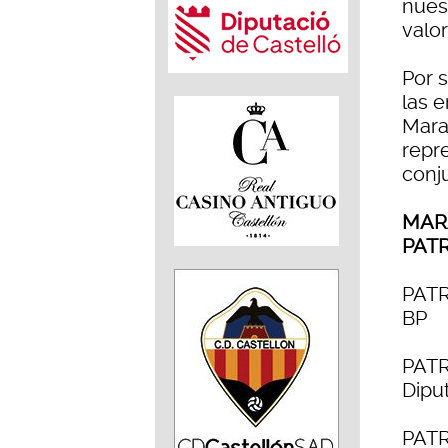
nues
valor
Por 
las 
Mara
repr
conj
MAR
PAT
PAT
BP
PAT
Dipu
PAT