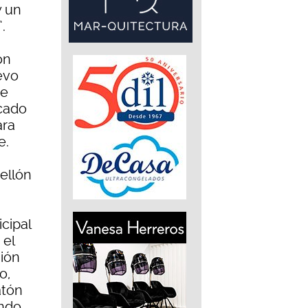
y un
.
ón
evo
te
icado
ara
e.
ellón
cipal
 el
sión
o,
atón
endo