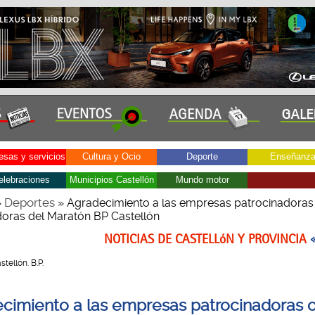
sas y servicios
Cultura y Ocio
Deporte
Enseñanz
elebraciones
Municipios Castellón
Mundo motor
Deportes
»
» Agradecimiento a las empresas patrocinadoras
oras del Maratón BP Castellón
NOTICIAS DE CASTELLóN Y PROVINCIA
astellón. B.P.
cimiento a las empresas patrocinadoras 