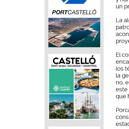
un p
La a
patr
acon
proy
El co
encar
los t
la g
no, 
este
que 
Porc
cons
esta