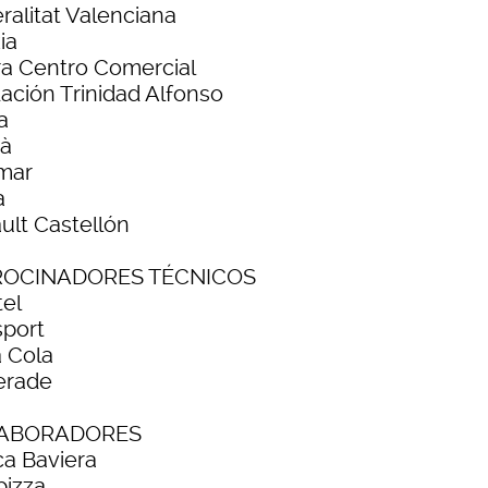
ralitat Valenciana
ia
ra Centro Comercial
ación Trinidad Alfonso
a
à
mar
a
ult Castellón
ROCINADORES TÉCNICOS
el
sport
 Cola
erade
ABORADORES
ca Baviera
pizza