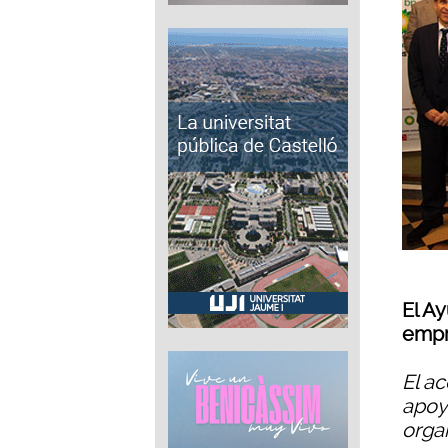
El A
empr
El ac
apoy
orga