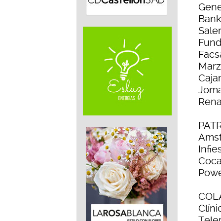
Gene
Bank
Sale
Fund
Facs
Marz
Caja
Jom
Rena
PAT
Amst
Infie
Coca
Pow
COL
Clíni
Tele