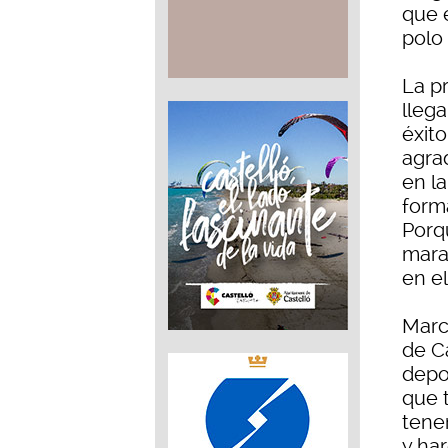
que 
polo 
La p
lleg
éxit
agra
en l
form
Porq
mara
en e
Marc
de C
depo
que 
tene
y ha