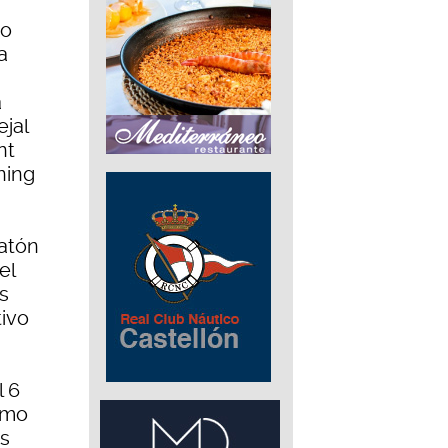
do
a
a
jal
nt
ning
ratón
el
s
ivo
l 6
como
ás