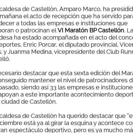
lcaldesa de Castellón, Amparo Marco, ha presidi
 mañana el acto de recepción que ha servido par
decer a todas las empresas e instituciones que
boran o patrocinan el
VI Maratón BP Castellón
. L
ldesa ha estado acompañada en el acto del conce
portes, Enric Porcar, el diputado provincial, Vice
s, y Juanma Medina, vicepresidente del Club Run
lló.
ecesario destacar que esta sexta edición del Ma
onseguido mantener el nivel de patrocinadores d
pasado, siendo así 33 las empresas e institucione
apoyan a este importante acontecimiento deport
 ciudad de Castellón.
lcaldesa de Castellón ha querido destacar que “e
iciembre está ya al girar la esquina y acontece 
ran espectáculo deportivo, pero es ya mucho m