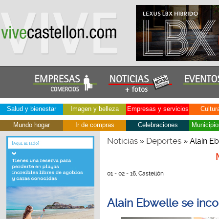
Salud y bienestar
Imagen y belleza
Empresas y servicios
Cultur
Mundo hogar
Ir de compras
Celebraciones
Municipio
Noticias
Deportes
»
» Alain Eb
01 - 02 - 16, Castellón
Alain Ebwelle se inco