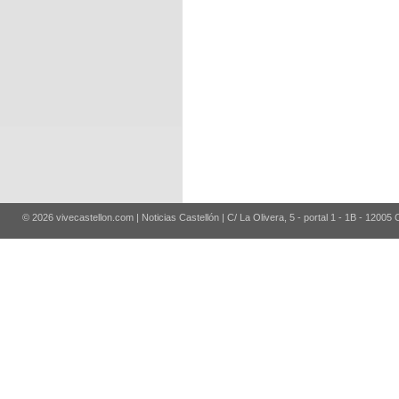
© 2026 vivecastellon.com | Noticias Castellón | C/ La Olivera, 5 - portal 1 - 1B - 12005 