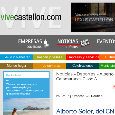
Salud y bienestar
Imagen y belleza
Empresas y servicios
Cultur
Mundo hogar
Ir de compras
Celebraciones
Municipio
Noticias
Deportes
»
» Alberto
Catamaranes Clase A
26 - 01 - 13, Oropesa. Clu Náutico
Alberto Soler, del 