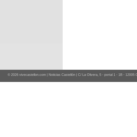
© 2026 vivecastellon.com | Noticias Castellón | C/ La Olivera, 5 - portal 1 - 1B - 12005 