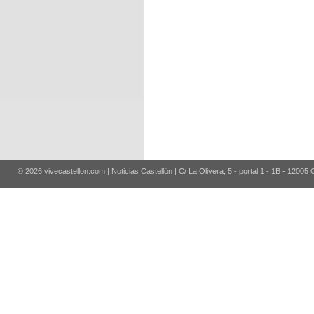
© 2026 vivecastellon.com | Noticias Castellón | C/ La Olivera, 5 - portal 1 - 1B - 12005 