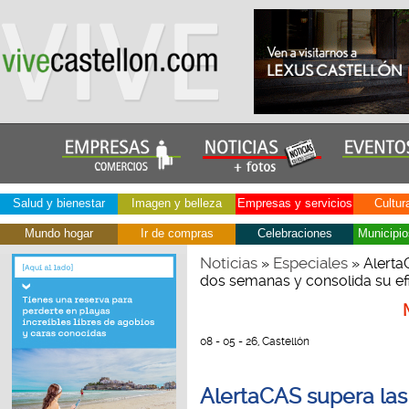
Salud y bienestar
Imagen y belleza
Empresas y servicios
Cultur
Mundo hogar
Ir de compras
Celebraciones
Municipio
Noticias
Especiales
»
» Alerta
dos semanas y consolida su efic
08 - 05 - 26, Castellón
AlertaCAS supera las