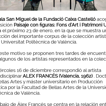
ala San Miguel de la Fundació Caixa Castelló
acog
sición
Paisaje con figuras: Fons d’Art i Patrimoni
a el próximo 23 de enero, en la que se muestra u
ción del importante corpus de la colección artíst
 Universitat Politècnica de València.
este motivo se proponen tres tardes de encuent
algunos de los artistas representados en la colec
ércoles 16 de diciembre correspondió al artista
disciplinar
ALEX FRANCÉS (Valencia, 1962)
. Doc
ellas Artes y máster universitario en Producción
tica por la Facultad de Bellas Artes de la Univers
écnica de València.
abajo de Álex Francés se centra en la relación en