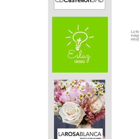
La fi
imáge
info