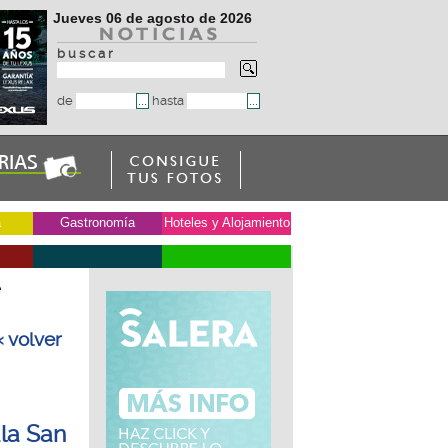
Jueves 06 de agosto de 2026
b u s c a r
de
hasta
a
Gastronomía
Hoteles y Alojamiento
e
« volver
ala San