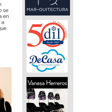
n
o se
ja en
 a
que