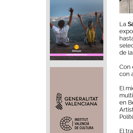
La
S
expo
hast
selec
de la
Con 
con 
El mi
multi
en B
Artís
Polit
El tr