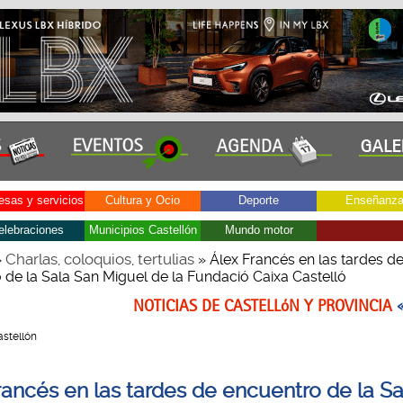
sas y servicios
Cultura y Ocio
Deporte
Enseñanz
elebraciones
Municipios Castellón
Mundo motor
Charlas, coloquios, tertulias
»
» Álex Francés en las tardes d
 de la Sala San Miguel de la Fundació Caixa Castelló
NOTICIAS DE CASTELLóN Y PROVINCIA
Castellón
rancés en las tardes de encuentro de la S