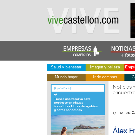
Salud y bienestar
Imagen y belleza
Empre
Mundo hogar
Ir de compras
C
Noticias
encuentro
17 - 12 - 20, 
Álex F