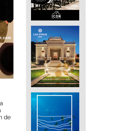
la
a
n de