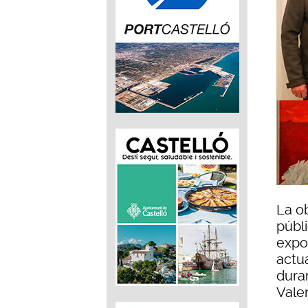
La o
públ
expos
actu
dura
Vale