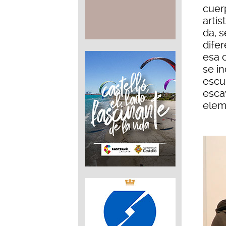
cuer
artí
da, s
difer
esa 
se in
escu
escay
elem