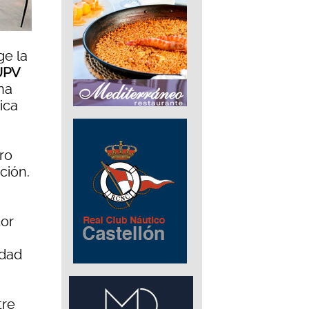
e la
 UPV
na
ica
ro
ción.
tor
idad
tre