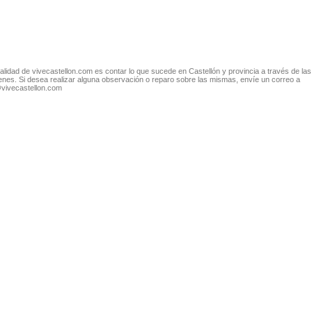
nalidad de vivecastellon.com es contar lo que sucede en Castellón y provincia a través de las
nes. Si desea realizar alguna observación o reparo sobre las mismas, envíe un correo a
@vivecastellon.com