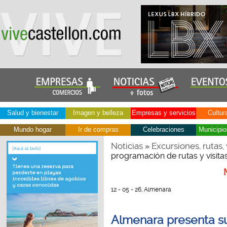
Salud y bienestar
Imagen y belleza
Empresas y servicios
Cultur
Mundo hogar
Ir de compras
Celebraciones
Municipio
Noticias
Excursiones, rutas, 
»
programación de rutas y visita
12 - 05 - 26, Almenara
Almenara presenta su