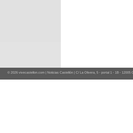
© 2026 vivecastellon.com | Noticias Castellón | C/ La Olivera, 5 - portal 1 - 1B - 12005 