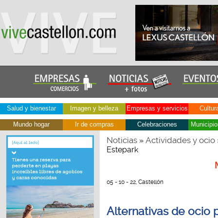
Salud y bienestar
Imagen y belleza
Empresas y servicios
Cultur
Mundo hogar
Ir de compras
Celebraciones
Municipio
Noticias
Actividades y ocio
»
Estepark
05 - 10 - 22, Castellón
Alternativas de ocio 