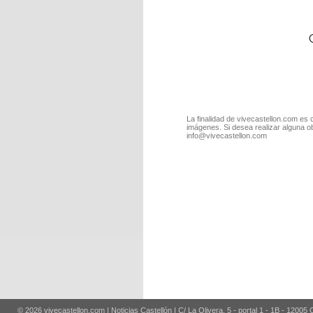
La finalidad de vivecastellon.com es 
imágenes. Si desea realizar alguna o
info@vivecastellon.com
© 2026 vivecastellon.com | Noticias Castellón | C/ La Olivera, 5 - portal 1 - 1B - 12005 