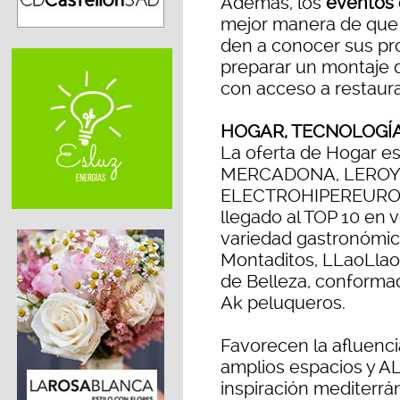
Además, los
eventos 
mejor manera de que
den a conocer sus pro
preparar un montaje 
con acceso a restaura
HOGAR, TECNOLOGÍA
La oferta de Hogar e
MERCADONA, LEROY
ELECTROHIPEREUROPA
llegado al TOP 10 en v
variedad gastronómi
Montaditos, LLaoLlao, 
de Belleza, conformad
Ak peluqueros.
Favorecen la afluencia
amplios espacios y A
inspiración mediterrá