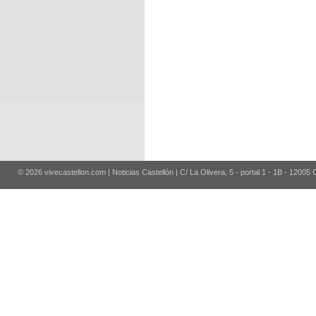
© 2026 vivecastellon.com | Noticias Castellón | C/ La Olivera, 5 - portal 1 - 1B - 12005 