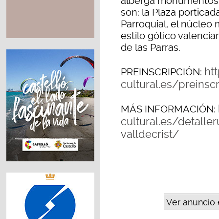
alberga monumentos y
son: la Plaza porticada
Parroquial, el núcleo 
estilo gótico valencia
de las Parras.
ht
PREINSCRIPCIÓN:
cultural.es/preinsc
MÁS INFORMACIÓN:
cultural.es/detaller
valldecrist/
Ver anuncio 