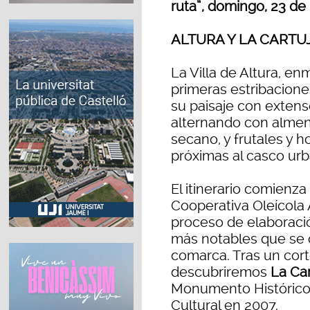
ruta”, domingo, 23 d
ALTURA Y LA CARTU
La Villa de Altura, en
primeras estribacione
su paisaje con extens
alternando con almend
secano, y frutales y h
próximas al casco urb
El itinerario comienza 
Cooperativa Oleícola
proceso de elaboració
más notables que se o
comarca. Tras un cor
descubriremos
La Car
Monumento Histórico A
Cultural en 2007.