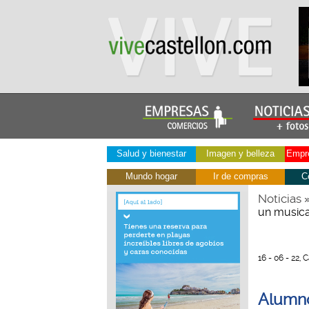
Salud y bienestar
Imagen y belleza
Empre
Mundo hogar
Ir de compras
C
Noticias
un musica
16 - 06 - 22, 
Alumno