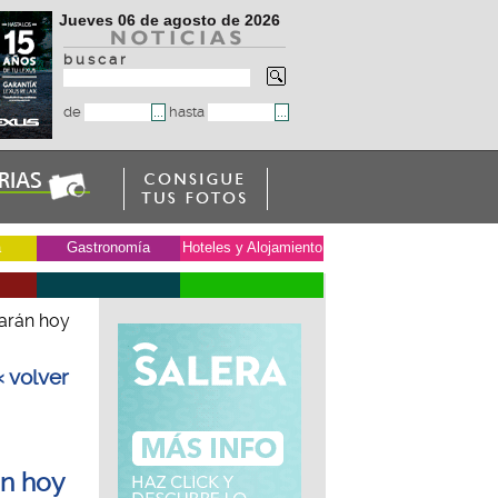
Jueves 06 de agosto de 2026
b u s c a r
de
hasta
a
Gastronomía
Hoteles y Alojamiento
zarán hoy
« volver
án hoy