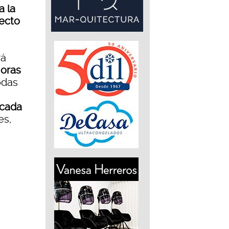
a la
yecto
rá
horas
odas
 cada
es,