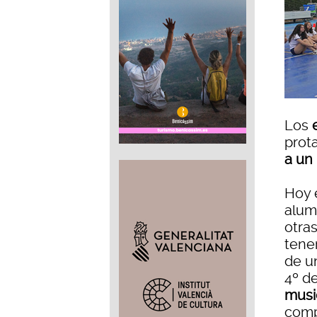
Los
prot
a un
Hoy e
alum
otra
tener
de un
4º d
musi
comp