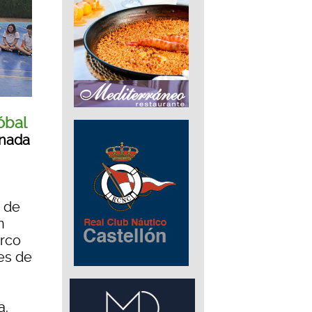
óbal
inada
 de
n
arco
tes de
a.