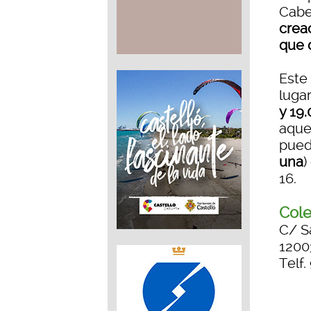
Cabe
crea
que 
Este 
luga
y 19.
aquel
puede
una
)
16.
Cole
C/ S
1200
Telf.