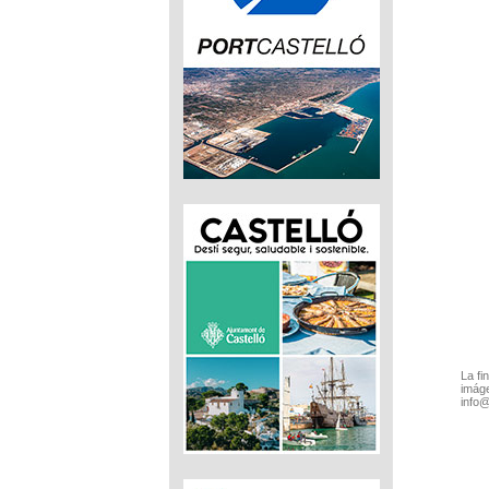
La fi
imáge
info