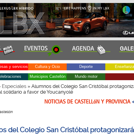
sas y servicios
Cultura y Ocio
Deporte
Enseñanz
elebraciones
Municipios Castellón
Mundo motor
Especiales
»
» Alumnos del Colegio San Cristóbal protagoni
l solidario a favor de Youcanyolé
NOTICIAS DE CASTELLóN Y PROVINCIA
Castellón
s del Colegio San Cristóbal protagonizar