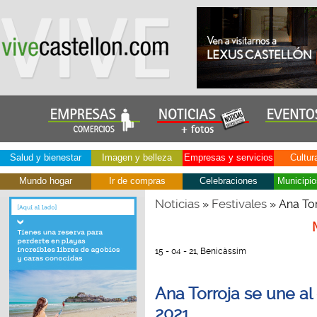
Salud y bienestar
Imagen y belleza
Empresas y servicios
Cultur
Mundo hogar
Ir de compras
Celebraciones
Municipio
Noticias
Festivales
»
» Ana Tor
15 - 04 - 21, Benicàssim
Ana Torroja se une al 
2021