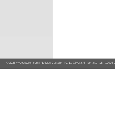
© 2026 vivecastellon.com | Noticias Castellón | C/ La Olivera, 5 - portal 1 - 1B - 12005 