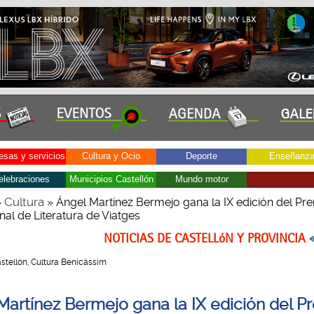
sas y servicios
Cultura y Ocio
Deporte
Enseñanz
elebraciones
Municipios Castellón
Mundo motor
Cultura
»
» Ángel Martínez Bermejo gana la IX edición del Pr
nal de Literatura de Viatges
NOTICIAS DE CASTELLóN Y PROVINCIA
Castellón, Cultura Benicàssim
Martínez Bermejo gana la IX edición del P