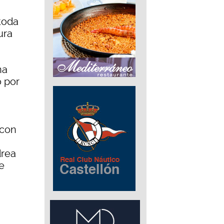
toda
ura
na
o por
 con
m
drea
e