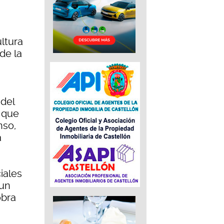
ltura
de la
 del
y que
nso,
a
iales
 un
obra