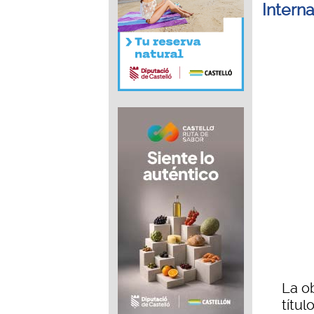
Intern
La o
títul