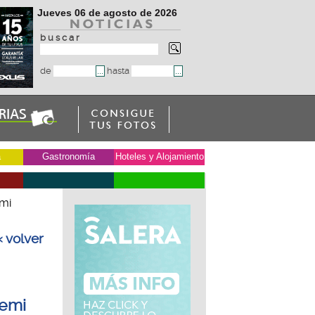
Jueves 06 de agosto de 2026
b u s c a r
de
hasta
a
Gastronomía
Hoteles y Alojamiento
emi
« volver
remi