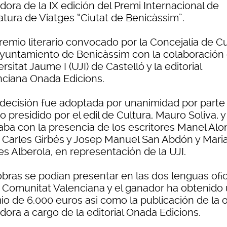
ora de la IX edición del Premi Internacional de
atura de Viatges “Ciutat de Benicàssim”.
remio literario convocado por la Concejalía de Cu
Ayuntamiento de Benicàssim con la colaboración 
rsitat Jaume I (UJI) de Castelló y la editorial
nciana Onada Edicions.
 decisión fue adoptada por unanimidad por parte
o presidido por el edil de Cultura, Mauro Soliva, 
aba con la presencia de los escritores Manel Alo
 Carles Girbés y Josep Manuel San Abdón y Mari
s Alberola, en representación de la UJI.
obras se podían presentar en las dos lenguas ofic
a Comunitat Valenciana y el ganador ha obtenido
io de 6.000 euros asi como la publicación de la 
dora a cargo de la editorial Onada Edicions.