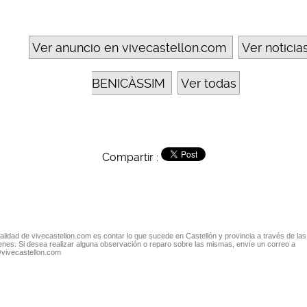
Ver anuncio en vivecastellon.com
Ver noticia
BENICÀSSIM
Ver todas
Compartir :
nalidad de vivecastellon.com es contar lo que sucede en Castellón y provincia a través de las
nes. Si desea realizar alguna observación o reparo sobre las mismas, envíe un correo a
@vivecastellon.com