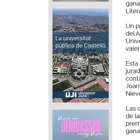
ganad
Liter
Un p
del 
Unive
vale
Esta
jurad
cont
Joan
Nieve
Las 
de l
prem
gana