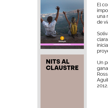
El co
impo
una r
de vi
Soli
clar
inici
proy
Un p
gana
Ross
Agui
2012