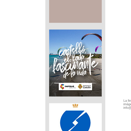
La fi
imáge
info