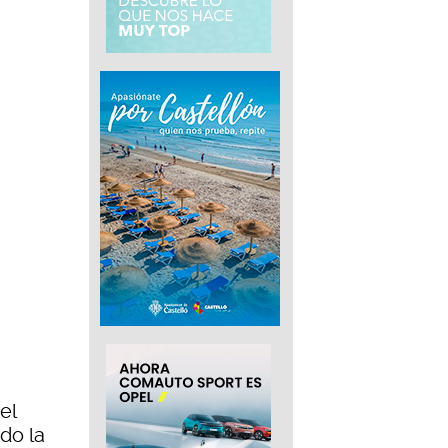
el
ido la