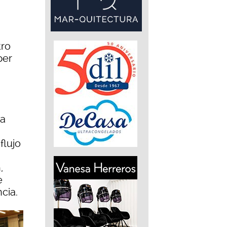
tro
per
 a
flujo
,
e
cia.