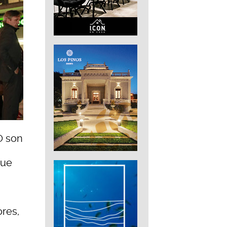
O son
que
ores,