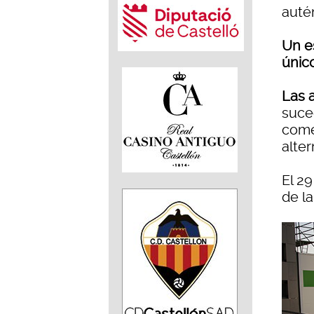
auté
Un e
único
Las 
suce
come
alter
El 2
de l