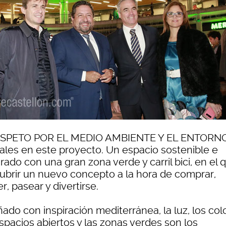
ESPETO POR EL MEDIO AMBIENTE Y EL ENTORN
tales en este proyecto. Un espacio sostenible e
rado con una gran zona verde y carril bici, en el 
ubrir un nuevo concepto a la hora de comprar,
, pasear y divertirse.
ado con inspiración mediterránea, la luz, los col
spacios abiertos y las zonas verdes son los