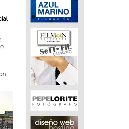
ial
e
ro
ión