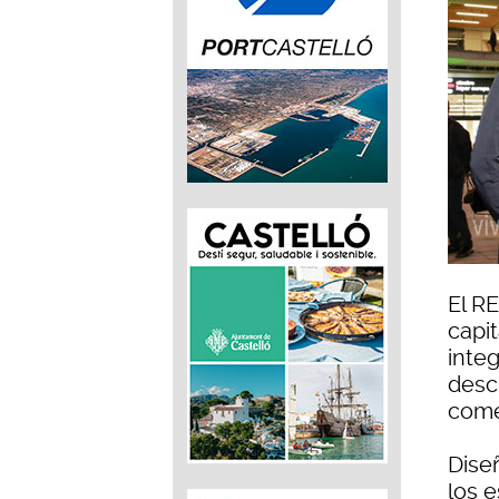
El R
capi
integ
desc
comer
Diseñ
los e