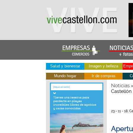
Salud y bienestar
Imagen y belleza
Empre
Mundo hogar
Ir de compras
C
Noticias
Castellón
23 - 11 - 18, C
Apertu