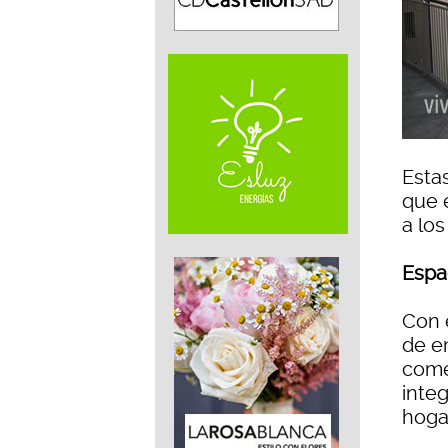
Esta
que 
a lo
Espac
Con 
de e
come
integ
hogar