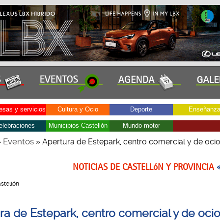
sas y servicios
Cultura y Ocio
Deporte
Enseñanz
elebraciones
Municipios Castellón
Mundo motor
Eventos
»
» Apertura de Estepark, centro comercial y de oci
NOTICIAS DE CASTELLóN Y PROVINCIA
astellón
ra de Estepark, centro comercial y de oci