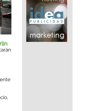
lin
tarán
rente
e
cio,