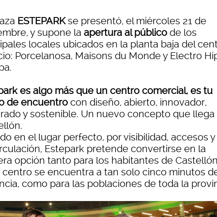
laza
ESTEPARK
se presentó, el miércoles 21 de
embre, y supone la
apertura al público
de los
ipales locales ubicados en la planta baja del cen
cio: Porcelanosa, Maisons du Monde y Electro Hi
pa.
park es algo más que un centro comercial, es tu
o de encuentro
con diseño, abierto, innovador,
grado y sostenible. Un nuevo concepto que llega
llón.
do en el lugar perfecto, por visibilidad, accesos y 
irculación, Estepark pretende convertirse en la
era opción tanto para los habitantes de Castellón
 centro se encuentra a tan solo cinco minutos d
ncia, como para las poblaciones de toda la provin