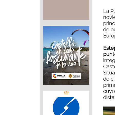
La P
novi
princ
de o
Euro
Este
punt
inte
Caste
Situa
de c
prim
cuyo
dista