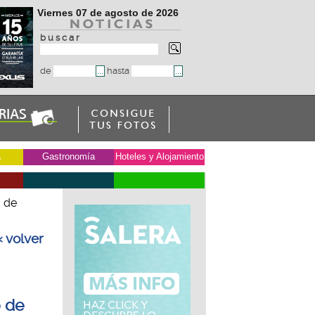
Viernes 07 de agosto de 2026
b u s c a r
de
hasta
a
Gastronomía
Hoteles y Alojamiento
o de
« volver
o de