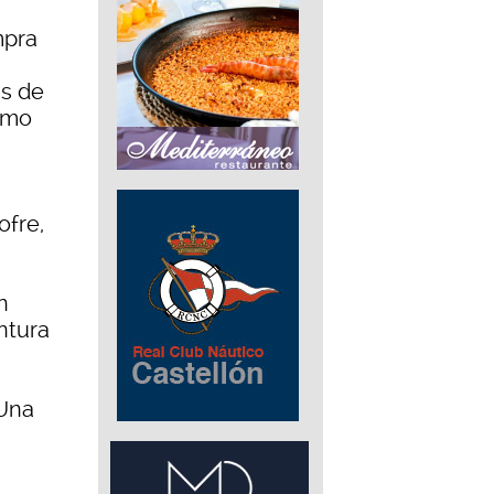
mpra
ás de
smo
ofre,
n
ntura
 Una