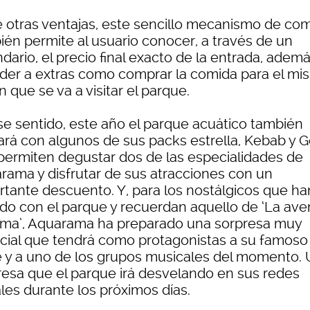
e otras ventajas, este sencillo mecanismo de co
ién permite al usuario conocer, a través de un
dario, el precio final exacto de la entrada, adem
der a extras como comprar la comida para el mi
n que se va a visitar el parque.
se sentido, este año el parque acuático también
ará con algunos de sus packs estrella, Kebab y G
permiten degustar dos de las especialidades de
rama y disfrutar de sus atracciones con un
rtante descuento. Y, para los nostálgicos que ha
ido con el parque y recuerdan aquello de ‘La ave
lama’, Aquarama ha preparado una sorpresa muy
cial que tendrá como protagonistas a su famoso
le y a uno de los grupos musicales del momento.
resa que el parque irá desvelando en sus redes
les durante los próximos días.