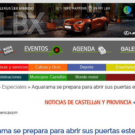
sas y servicios
Cultura y Ocio
Deporte
Enseñanz
elebraciones
Municipios Castellón
Mundo motor
Especiales
»
» Aquarama se prepara para abrir sus puertas e
NOTICIAS DE CASTELLóN Y PROVINCIA
 Benicàssim
ma se prepara para abrir sus puertas est