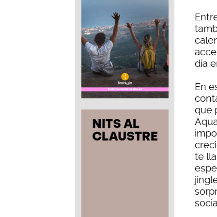
Entr
tamb
calen
acce
día e
En e
cont
que 
Aqua
impo
crec
te l
espe
jing
sorp
socia