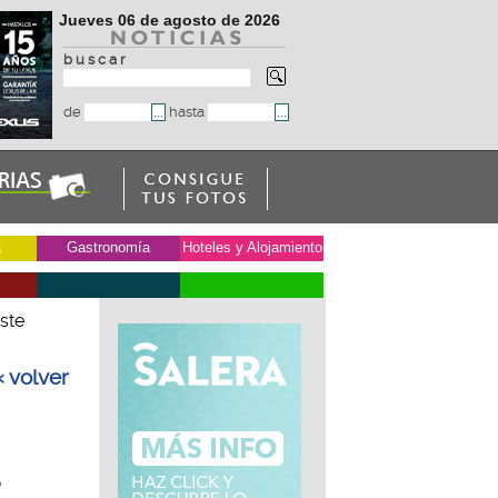
Jueves 06 de agosto de 2026
b u s c a r
de
hasta
a
Gastronomía
Hoteles y Alojamiento
ste
« volver
e