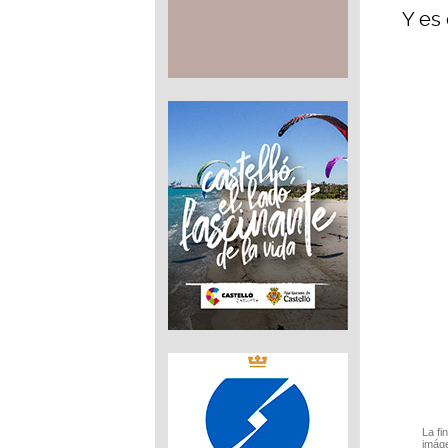
Y es
La fi
imáge