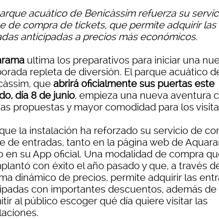
 parque acuático de Benicàssim refuerza su servic
ne de compra de tickets, que permite adquirir las
adas anticipadas a precios más económicos.
arama
ultima los preparativos para iniciar una nu
orada repleta de diversión. El parque acuático d
càssim, que
abrirá oficialmente sus puertas este
o, día 8 de junio
, empieza una nueva aventura 
as propuestas y mayor comodidad para los visita
 que la instalación ha reforzado su servicio de c
ne de entradas, tanto en la página web de Aquar
 en su App oficial. Una modalidad de compra qu
mplantó con éxito el año pasado y que, a través d
ema dinámico de precios, permite adquirir las ent
cipadas con importantes descuentos, además de
tir al público escoger qué día quiere visitar las
laciones.