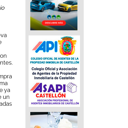
io
eva
e
con
ntes.
ompra
ama
e ya
e un
radas