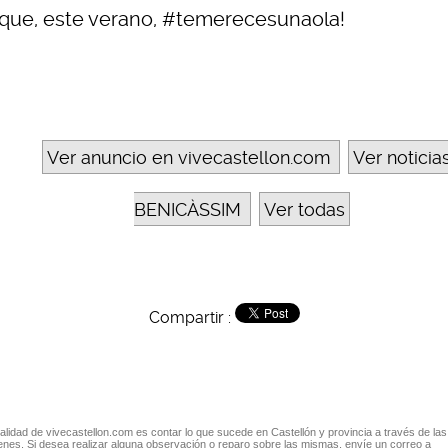
 que, este verano, #temerecesunaola!
Ver anuncio en vivecastellon.com
Ver noticia
BENICÀSSIM
Ver todas
Compartir :
nalidad de vivecastellon.com es contar lo que sucede en Castellón y provincia a través de las
nes. Si desea realizar alguna observación o reparo sobre las mismas, envíe un correo a