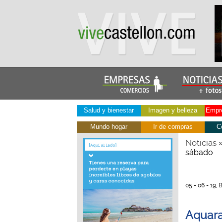
Salud y bienestar
Imagen y belleza
Empre
Mundo hogar
Ir de compras
C
Noticias
sábado
05 - 06 - 19,
Aquara