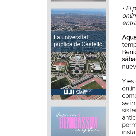
• El
onli
entr
Aqu
temp
Beni
sábad
nuev
Y es
onli
como
se i
sist
anti
permi
insta