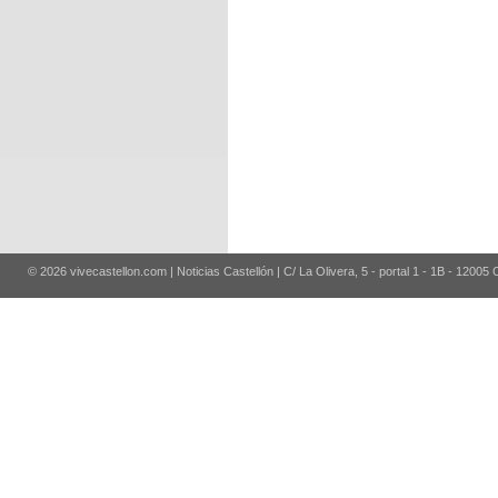
© 2026 vivecastellon.com | Noticias Castellón | C/ La Olivera, 5 - portal 1 - 1B - 12005 