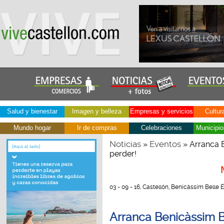
Salud y bienestar
Imagen y belleza
Empresas y servicios
Cultur
Mundo hogar
Ir de compras
Celebraciones
Municipio
Noticias
Eventos
»
» Arranca B
perder!
03 - 09 - 16, Castellón, Benicàssim Belle
Arranca Benicàssim B