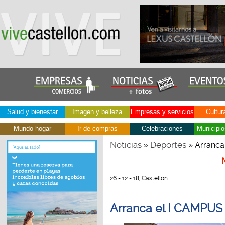
Salud y bienestar
Imagen y belleza
Empresas y servicios
Cultur
Mundo hogar
Ir de compras
Celebraciones
Municipio
Noticias
Deportes
»
» Arranca
26 - 12 - 18, Castellón
Arranca el I CAMPU