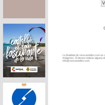
V
La finalidad de vivecastellon.com es 
imágenes. Si desea realizar alguna o
info@vivecastellon.com