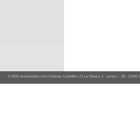
© 2026 vivecastellon.com | Noticias Castellón | C/ La Olivera, 5 - portal 1 - 1B - 12005 