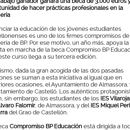
 trabajo ganador ganará una beca de 3.000 euros y
tunidad de hacer prácticas profesionales en la
ería
nciar la educación de los jóvenes estudiantes
ellonenses es uno de los firmes compromisos de 
nería de BP. Por ese motivo, un año más, apoya la
ta en marcha de la beca Compromiso BP Educac
ste curso llega a su tercera edición.
ismo, dada la gran acogida de las dos pasadas
ones se suman a esta iniciativa al igual que en
riores ocasiones, el Ayuntamiento de Almassora, 
tamiento de Castelló. Los auténticos protagonis
n, sin embargo, los estudiantes de los
IES Vilaroja
Àlvaro Falomir
, de Almassora, y del
IES Miquel Peri
rra
del Grao de Castellón.
eca
Compromiso BP Educación
está dirigida a to