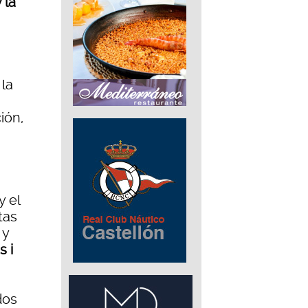
 la
la
ión,
y el
tas
y
s i
dos