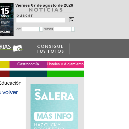
Viernes 07 de agosto de 2026
b u s c a r
de
hasta
a
Gastronomía
Hoteles y Alojamiento
 Educación
« volver