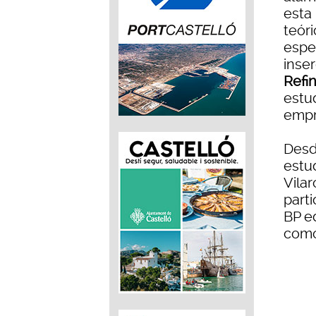
esta 
teóri
espec
inser
Refin
estu
empr
Desde
estud
Vilar
part
BP e
como