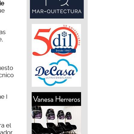
de
ue
das
e,
uesto
cnico
e I
a el
ador,