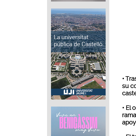
• Tra
su c
cast
• El 
rama 
apoya