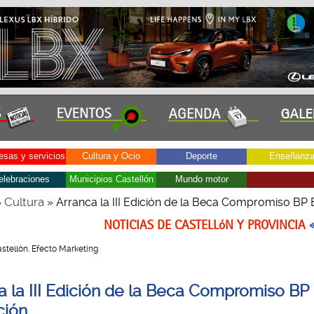
sas y servicios
Cultura y Ocio
Deporte
Enseñanz
elebraciones
Municipios Castellón
Mundo motor
Cultura
»
» Arranca la III Edición de la Beca Compromiso BP
NOTICIAS DE CASTELLóN Y PROVINCIA
Castellón. Efecto Marketing
a la III Edición de la Beca Compromiso BP
ción