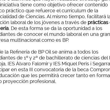
iniciativa tiene como objetivo ofrecer contenido
co práctico que refuerce el currículum de la
ialidad de Ciencias. Al mismo tiempo, facilitará l
ción laboral de los jóvenes a través de
prácticas 
ería
. De esta forma se da la oportunidad a los
diantes de conocer el mundo laboral en una gra
esa multinacional como es BP.
 la Refinería de BP Oil se anima a todos los
iantes de 1º y 2º de bachillerato de ciencias del 
oja, IES Àlvaro Falomir y IES Miquel Peris i Segarra
icipar en esta III convocatoria de la beca Compro
ducación que les permitirá crecer tanto en form
 proyección profesional.