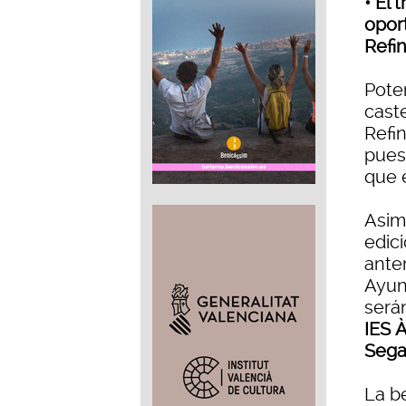
• El
opor
Refin
Pote
cast
Refi
pues
que e
Asim
edici
ante
Ayun
será
IES 
Sega
La b