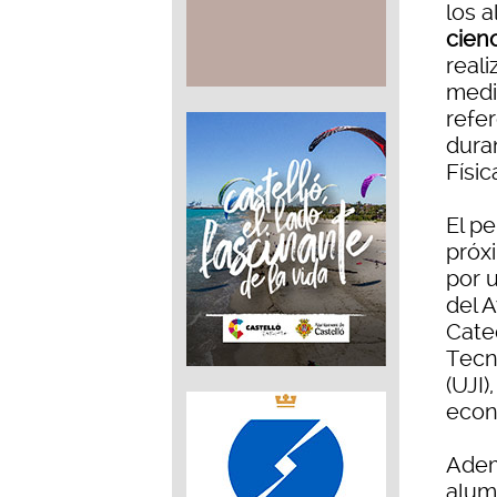
los 
cien
real
medi
refe
duran
Físic
El pe
próx
por 
del 
Cate
Tecn
(UJI)
econ
Adem
alum