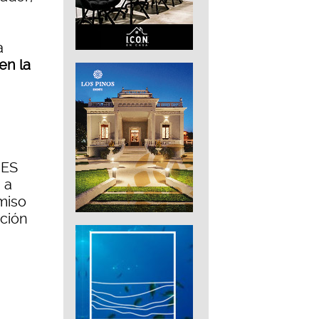
a
en la
n
IES
 a
miso
ación