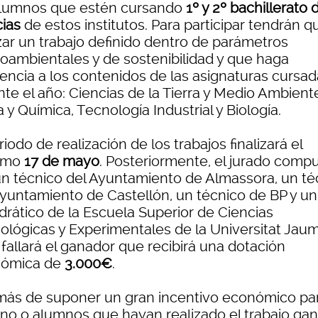
alumnos que estén cursando
1º y 2º bachillerato 
cias
de estos institutos. Para participar tendrán q
izar un trabajo definido dentro de parámetros
oambientales y de sostenibilidad y que haga
rencia a los contenidos de las asignaturas cursa
te el año: Ciencias de la Tierra y Medio Ambient
a y Química, Tecnología Industrial y Biología.
riodo de realización de los trabajos finalizará el
imo
17 de mayo
. Posteriormente, el jurado comp
un técnico del Ayuntamiento de Almassora, un té
Ayuntamiento de Castellón, un técnico de BP y un
drático de la Escuela Superior de Ciencias
ológicas y Experimentales de la Universitat Jaum
, fallará el ganador que recibirá una dotación
ómica de
3.000€
.
ás de suponer un gran incentivo económico par
no o alumnos que hayan realizado el trabajo gan