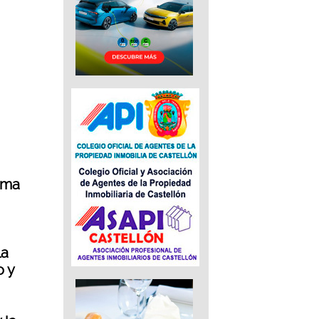
irma
la
o y