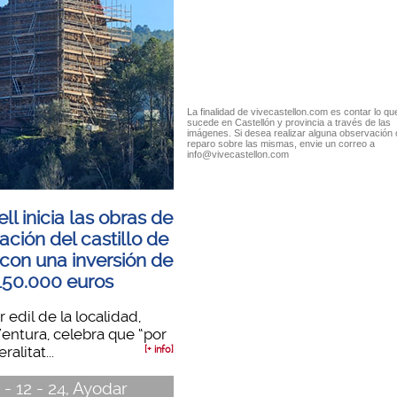
La finalidad de vivecastellon.com es contar lo qu
sucede en Castellón y provincia a través de las
imágenes. Si desea realizar alguna observación 
reparo sobre las mismas, envie un correo a
info@vivecastellon.com
ll inicia las obras de
ación del castillo de
con una inversión de
150.000 euros
r edil de la localidad,
entura, celebra que “por
ralitat...
[+ info]
 - 12 - 24, Ayodar