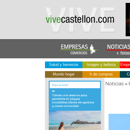
Salud y bienestar
Imagen y belleza
Empre
Mundo hogar
Ir de compras
C
Noticias
»