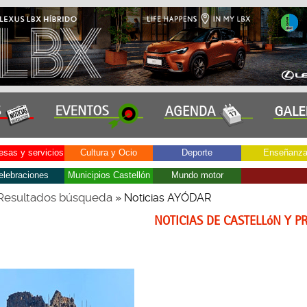
sas y servicios
Cultura y Ocio
Deporte
Enseñanz
elebraciones
Municipios Castellón
Mundo motor
Resultados búsqueda
» Noticias AYÓDAR
NOTICIAS DE CASTELLóN Y P