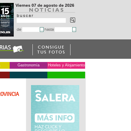
Viernes 07 de agosto de 2026
b u s c a r
de
hasta
a
Gastronomía
Hoteles y Alojamiento
ROVINCIA