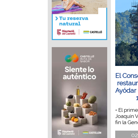
El Conse
restaur
Ayódar 
• El prime
Joaquín V
fin la Gene
02