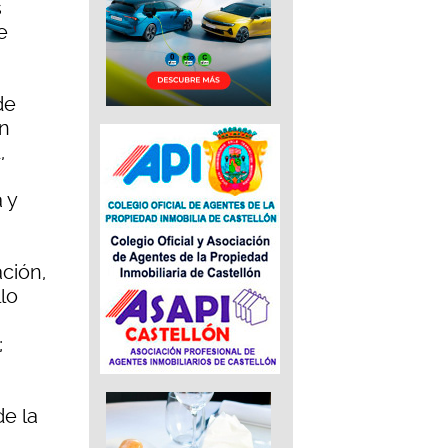
s
e
de
on
,
 y
ción,
lo
;
e la