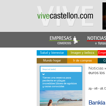
Salud y bienestar
Imagen y belleza
Empre
Mundo hogar
Ir de compras
C
Noticias
euros los
29 - 06 - 18, 
Bankia