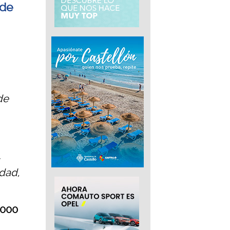
 de
de
dad,
.000