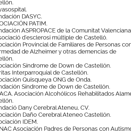
llón.
asospital.
ndación DASYC.
OCIACIÓN PATIM.
ndación ASPROPACE de la Comunitat Valenciana
ociació d'esclerosi múltiple de Castelló.
ociación Provincial de Familiares de Personas con
rmedad de Alzheimer y otras demencias de
llón.
ociación Síndrome de Down de Castellón.
itas Interparroquial de Castellón.
ociación Quisqueya ONG de Onda.
ndación Síndrome de Down de Castellón.
ACA. Asociación Alcohólicos Rehabilitados Ala
llón.
ndació Dany Cerebral Ateneu, CV.
ociación Daño Cerebral Ateneo Castellón.
ociación IDEM.
NAC Asociación Padres de Personas con Autism