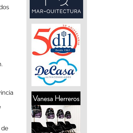
ados
.
incia
e
 de