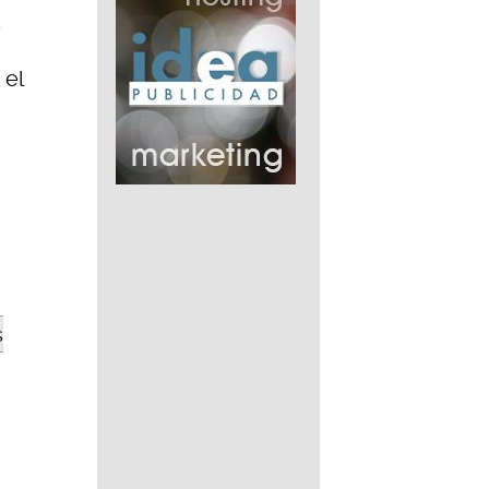
e
 el
s