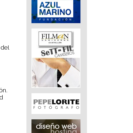
 del
ón.
ad