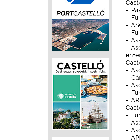
Caste
- Pay
- Fu
- AS
- Fu
- Ass
- As
enfe
Caste
- As
- Cár
- As
- Fu
- AR
Caste
- Fu
- As
- As
- AP