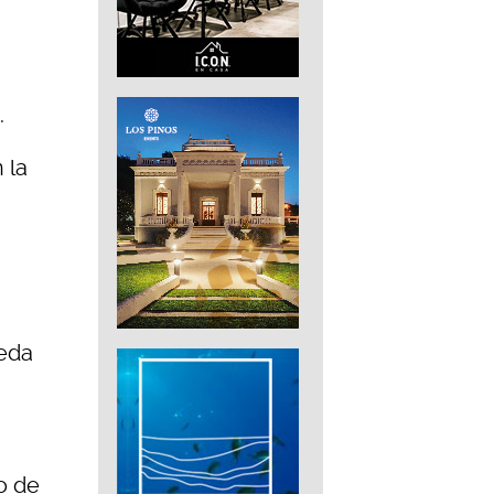
.
 la
meda
o de