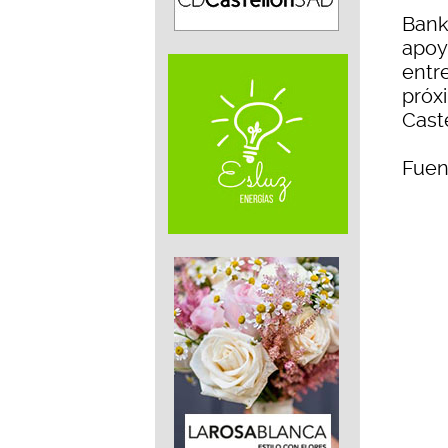
Bank
apoy
entr
próx
Caste
Fuen