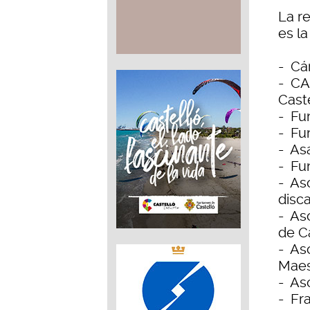
La r
es la
- Cá
- CA
Cast
- Fu
- Fu
- As
- Fu
- As
disc
- As
de C
- As
Maes
- As
- Fr