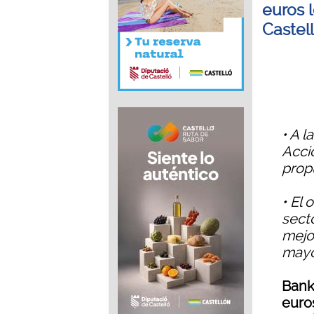
euros 
Castel
• A 
Acci
prop
• El 
sect
mejo
mayo
Bank
euro