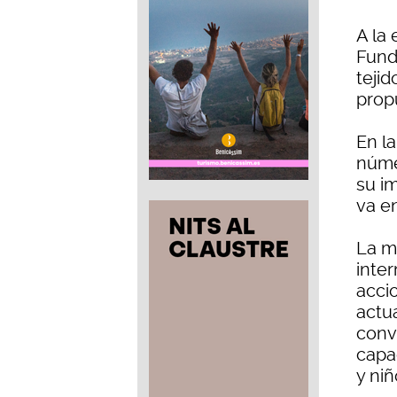
A la
Funda
teji
prop
En la
núme
su i
va e
La m
inter
acci
actu
conv
capa
y niñ