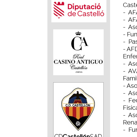
Caste
- AF
- AF
- As
- Fun
- Pas
- AF
Enfe
- As
- AV
Famil
- As
- As
- Fe
Físi
- As
Rena
- Fu