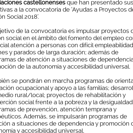
iaciones castellonenses
que han presentado su
ativas a la convocatoria de ‘Ayudas a Proyectos d
n Social 2018’.
bjetivo de la convocatoria es impulsar proyectos 
ón social en el ámbito del fomento del empleo c
ial atención a personas con difícil empleabilidad
nes y parados de larga duración; además de
ramas de atención a situaciones de dependencia
oción de la autonomía y accesibilidad universal.
ién se pondrán en marcha programas de orienta
ción ocupacional y apoyo a las familias; desarrol
edio rural/local; proyectos de rehabilitación y
erción social frente a la pobreza y la desigualdad
ramas de prevención, atención temprana y
péuticos. Además, se impulsarán programas de
ción a situaciones de dependencia y promoción d
omía y accesibilidad universal.