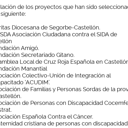
elación de los proyectos que han sido seleccion
 siguiente:
ritas Diocesana de Segorbe-Castellón.
SDA Asociación Ciudadana contra el SIDA de
ellón
ndación Amigó.
ndación Secretariado Gitano.
amblea Local de Cruz Roja Española en Castellón
ndación Manantial
ociación Colectivo-Unión de Integración al
apacitado ‘ACUDIM’.
ociación de Familias y Personas Sordas de la prov
astellón.
ociación de Personas con Discapacidad Cocemf
trat.
ociación Española Contra el Cáncer.
aternidad cristiana de personas con discapacidad