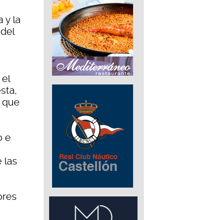
 y la
 del
 el
sta,
s que
o e
 las
ores