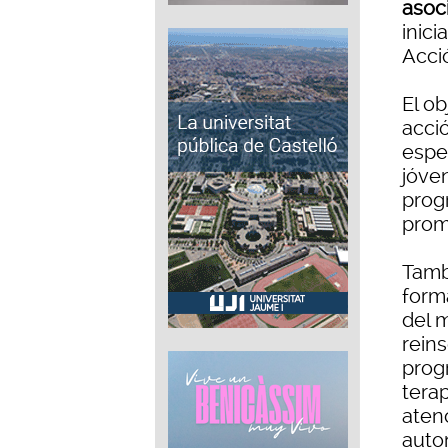
asoc
inici
Acció
El o
acci
espec
jóve
prog
prom
Tamb
forma
del m
reins
prog
tera
aten
auton