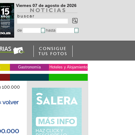
Viernes 07 de agosto de 2026
b u s c a r
de
hasta
a
Gastronomía
Hoteles y Alojamiento
n 100.000
« volver
00.000