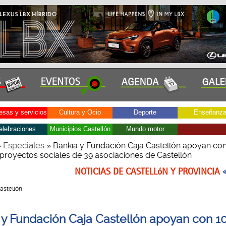
sas y servicios
Cultura y Ocio
Deporte
Enseñanz
elebraciones
Municipios Castellón
Mundo motor
Especiales
»
» Bankia y Fundación Caja Castellón apoyan co
 proyectos sociales de 39 asociaciones de Castellón
NOTICIAS DE CASTELLóN Y PROVINCIA
Castellón
 y Fundación Caja Castellón apoyan con 1