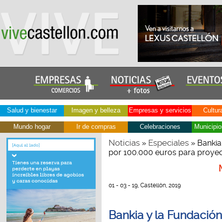
Salud y bienestar
Imagen y belleza
Empresas y servicios
Cultur
Mundo hogar
Ir de compras
Celebraciones
Municipio
Noticias
Especiales
»
» Bankia
por 100.000 euros para proyec
01 - 03 - 19, Castellón, 2019
Bankia y la Fundació