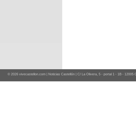
© 2026 vivecastellon.com | Noticias Castellón | C/ La Olivera, 5 - portal 1 - 1B - 12005 