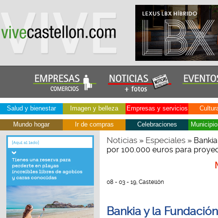
Salud y bienestar
Imagen y belleza
Empresas y servicios
Cultur
Mundo hogar
Ir de compras
Celebraciones
Municipio
Noticias
Especiales
»
» Bankia
por 100.000 euros para proyec
08 - 03 - 19, Castellón
Bankia y la Fundació