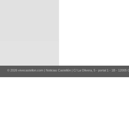
© 2026 vivecastellon.com | Noticias Castellón | C/ La Olivera, 5 - portal 1 - 1B - 12005 