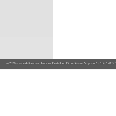
© 2026 vivecastellon.com | Noticias Castellón | C/ La Olivera, 5 - portal 1 - 1B - 12005 