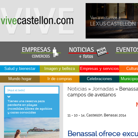
Salud y bienestar
Imagen y belleza
Empresas y servicios
Cultur
Mundo hogar
Ir de compras
Celebraciones
Municipio
Noticias
Jornadas
»
» Benassal
campos de avellanos
11 - 10 - 14, Castellón, Benasal 2014
Benassal ofrece excu