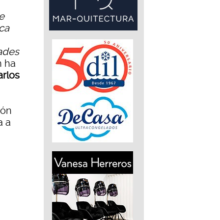
e
sca
dades
n ha
arlos
ión
a a