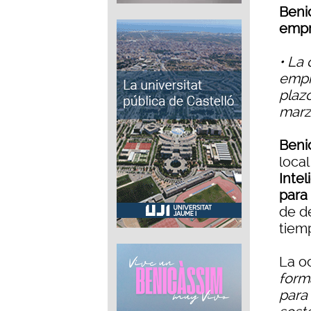
Beni
empr
• La
empr
plazo
mar
Beni
loca
Intel
para
de de
tiem
La o
form
para