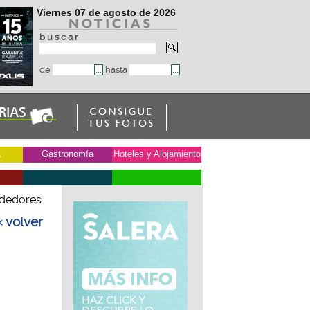
Viernes 07 de agosto de 2026
b u s c a r
de
hasta
a
Gastronomía
Hoteles y Alojamiento
ndedores
« volver