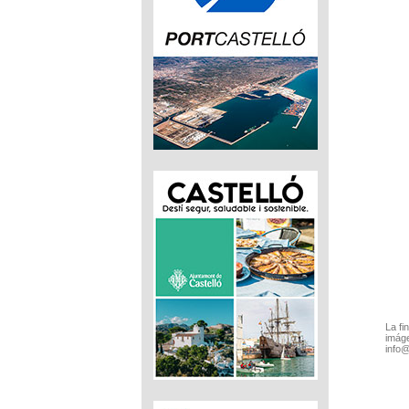
La fi
imáge
info