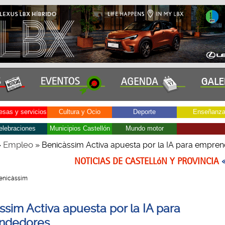
sas y servicios
Cultura y Ocio
Deporte
Enseñanz
elebraciones
Municipios Castellón
Mundo motor
Empleo
»
» Benicàssim Activa apuesta por la IA para empre
NOTICIAS DE CASTELLóN Y PROVINCIA
 Benicàssim
ssim Activa apuesta por la IA para
ndedores