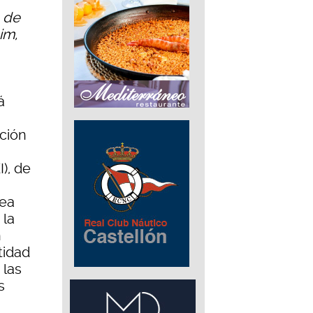
o de
im,
á
ción
), de
rea
 la
n
tidad
 las
s