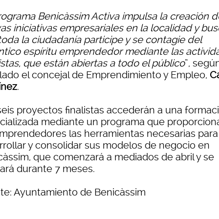
rograma Benicàssim Activa impulsa la creación d
s iniciativas empresariales en la localidad y bu
oda la ciudadanía participe y se contagie del
ntico espíritu emprendedor mediante las activi
stas, que están abiertas a todo el público
”, segú
lado el concejal de Emprendimiento y Empleo,
C
ínez
.
seis proyectos finalistas accederán a una formac
cializada mediante un programa que proporcion
emprendedores las herramientas necesarias para
rrollar y consolidar sus modelos de negocio en
càssim, que comenzará a mediados de abril y se
gará durante 7 meses.
te: Ayuntamiento de Benicàssim