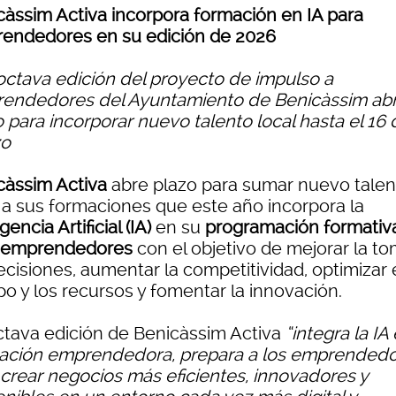
càssim Activa incorpora formación en IA para
endedores en su edición de 2026
 octava edición del proyecto de impulso a
endedores del Ayuntamiento de Benicàssim ab
 para incorporar nuevo talento local hasta el 16 
zo
càssim Activa
abre plazo para sumar nuevo talen
l a sus formaciones que este año incorpora la
igencia Artificial (IA)
en su
programación formativ
 emprendedores
con el objetivo de mejorar la t
cisiones, aumentar la competitividad, optimizar 
po y los recursos y fomentar la innovación.
ctava edición de Benicàssim Activa
“integra la IA 
ación emprendedora, prepara a los emprended
 crear negocios más eficientes, innovadores y