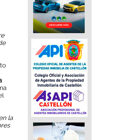
re
de
to
a
oma
el
en la
ores