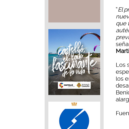
“
El p
nueva
que t
auté
previ
seña
Mart
Los 
espe
los 
desa
Beni
alar
Fuen