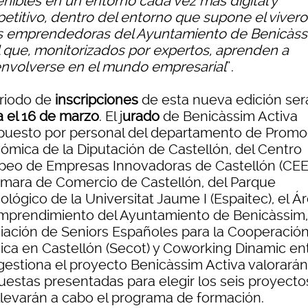
enibles en un entorno cada vez más digital y
etitivo, dentro del entorno que supone el viver
s emprendedoras del Ayuntamiento de Benicàss
l que, monitorizados por expertos, aprenden a
nvolverse en el mundo empresarial
”.
eriodo de
inscripciones
de esta nueva edición ser
a el 16 de marzo
. El j
urado
de Benicàssim Activa
uesto por personal del departamento de Promo
ómica de la Diputación de Castellón, del Centro
peo de Empresas Innovadoras de Castellón (CEEI
ámara de Comercio de Castellón, del Parque
lógico de la Universitat Jaume I (Espaitec), el Á
mprendimiento del Ayuntamiento de Benicàssim,
iación de Seniors Españoles para la Cooperació
ica en Castellón (Secot) y Coworking Dinamic en
gestiona el proyecto Benicàssim Activa valorarán
uestas presentadas para elegir los seis proyecto
llevarán a cabo el programa de formación.