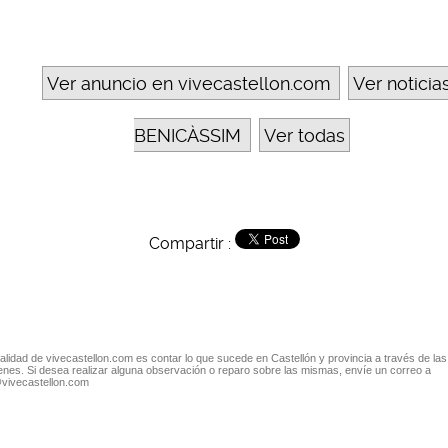
Ver anuncio en vivecastellon.com
Ver noticia
BENICÀSSIM
Ver todas
Compartir :
nalidad de vivecastellon.com es contar lo que sucede en Castellón y provincia a través de las
nes. Si desea realizar alguna observación o reparo sobre las mismas, envíe un correo a
@vivecastellon.com