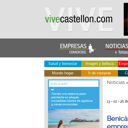
Salud y bienestar
Imagen y belleza
Empre
Mundo hogar
Ir de compras
C
Noticias
13 - 02 - 26,
Benicà
empre