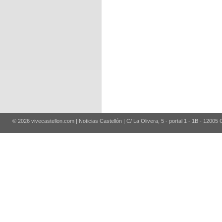
© 2026 vivecastellon.com | Noticias Castellón | C/ La Olivera, 5 - portal 1 - 1B - 12005 