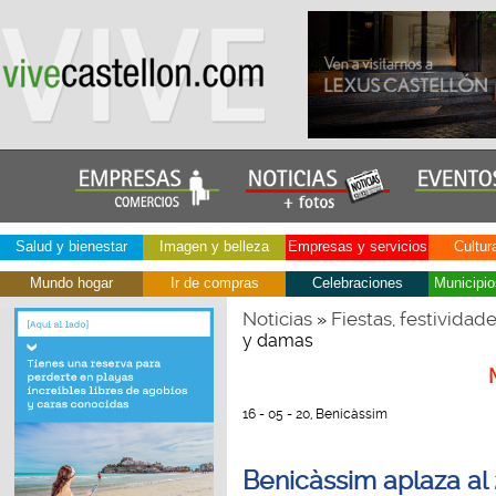
Salud y bienestar
Imagen y belleza
Empresas y servicios
Cultur
Mundo hogar
Ir de compras
Celebraciones
Municipio
Noticias
Fiestas, festividad
»
y damas
16 - 05 - 20, Benicàssim
Benicàssim aplaza al 