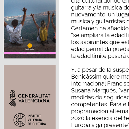
cita cultural donde la 
guitarra y la música 
nuevamente, un lugar
música y guitarristas 
Certamen ha añadido q
“se ampliará la edad 
los aspirantes que e
edad permitida puedan
la edad límite pasará 
Y, a pesar de la susp
Benicàssim quiere ma
Internacional Franci
Susana Marqués, “vam
medidas de seguridad 
competentes. Para el
programación alternat
2020 la esencia del f
Europa siga presente”