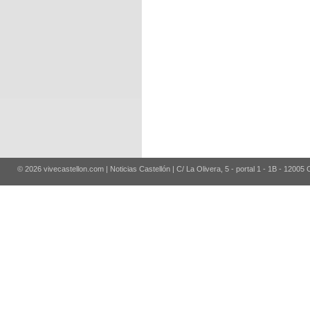
© 2026 vivecastellon.com | Noticias Castellón | C/ La Olivera, 5 - portal 1 - 1B - 12005 