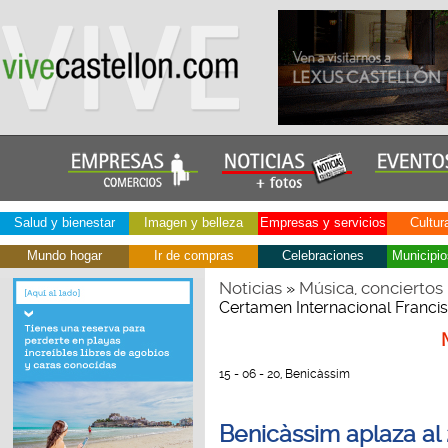
Salud y bienestar
Imagen y belleza
Empresas y servicios
Cultur
Mundo hogar
Ir de compras
Celebraciones
Municipio
Noticias
Música, conciertos
»
Certamen Internacional Franci
15 - 06 - 20, Benicàssim
Benicàssim aplaza al 